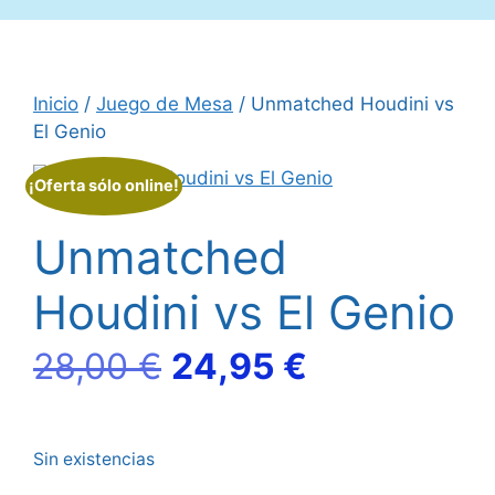
Inicio
/
Juego de Mesa
/ Unmatched Houdini vs
El Genio
¡Oferta sólo online!
Unmatched
Houdini vs El Genio
El
El
28,00
€
24,95
€
precio
precio
Sin existencias
original
actual