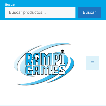
Saltar
Buscar
al
Buscar
contenido
Menú