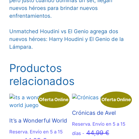
pero justo cuando dominas un set, llegan
nuevos héroes para brindar nuevos
enfrentamientos.
Unmatched Houdini vs El Genio agrega dos
nuevos héroes: Harry Houdini y El Genio de la
Lámpara.
Productos
relacionados
Oferta Online
Oferta Online
Crónicas de Avel
It’s a Wonderful World
Reserva. Envío en 5 a 15
Reserva. Envío en 5 a 15
El
44,99
€
días -