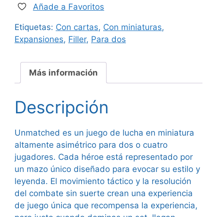
Añade a Favoritos
era:
es:
Etiquetas:
Con cartas
,
Con miniaturas
,
28,00 €.
24,95 €.
Expansiones
,
Filler
,
Para dos
Más información
Descripción
Unmatched es un juego de lucha en miniatura
altamente asimétrico para dos o cuatro
jugadores. Cada héroe está representado por
un mazo único diseñado para evocar su estilo y
leyenda. El movimiento táctico y la resolución
del combate sin suerte crean una experiencia
de juego única que recompensa la experiencia,