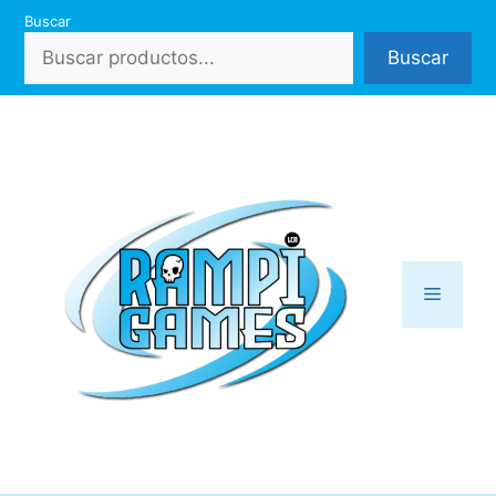
Saltar
Buscar
al
Buscar
contenido
Menú