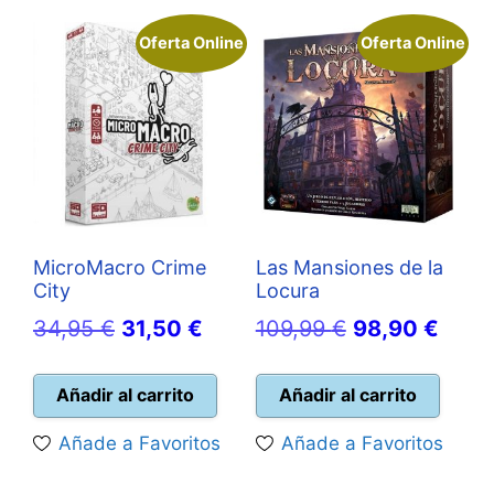
Oferta Online
Oferta Online
MicroMacro Crime
Las Mansiones de la
City
Locura
El
El
El
El
34,95
€
31,50
€
109,99
€
98,90
€
precio
precio
precio
preci
original
actual
original
actua
Añadir al carrito
Añadir al carrito
era:
es:
era:
es:
Añade a Favoritos
Añade a Favoritos
34,95 €.
31,50 €.
109,99 €.
98,90