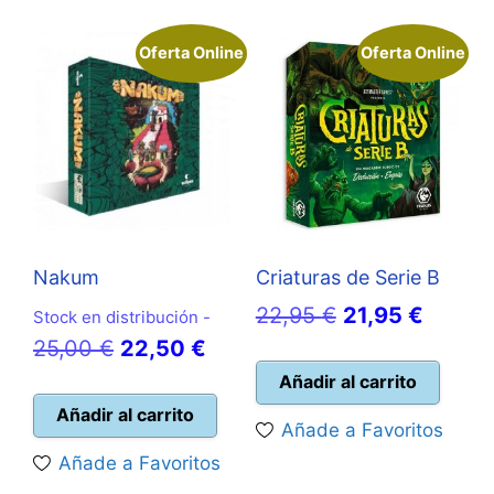
Oferta Online
Oferta Online
Nakum
Criaturas de Serie B
El
El
22,95
€
21,95
€
Stock en distribución -
El
El
precio
precio
25,00
€
22,50
€
precio
precio
original
actual
Añadir al carrito
original
actual
era:
es:
Añadir al carrito
Añade a Favoritos
era:
es:
22,95 €.
21,95 
Añade a Favoritos
25,00 €.
22,50 €.