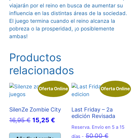
viajarán por el reino en busca de aumentar su
influencia en las distintas áreas de la sociedad.
El juego termina cuando el reino alcanza la
pobreza o la prosperidad, ¡o posiblemente
ambas!
Productos
relacionados
Oferta Online
Oferta Online
SilenZe Zombie City
Last Friday – 2a
edición Revisada
El
El
16,95
€
15,25
€
Reserva. Envío en 5 a 15
precio
precio
El
50,00
€
días -