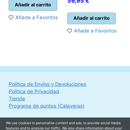
El
precio
59,95
€
actual
era:
Añadir al carrito
precio
original
es:
69,99 €.
actual
era:
Añade a Favoritos
Añadir al carrito
59,95 €.
es:
69,99 €.
Añade a Favoritos
59,95 €.
Política de Envíos y Devoluciones
Política de Privacidad
Tienda
Programa de puntos (Calaveras)
We use cookies to personalise content and ads, to provide social media
features and to analyse our traffic. We also share information about your