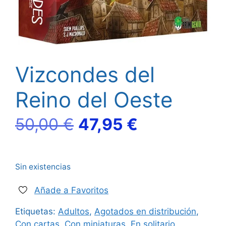
Vizcondes del
Reino del Oeste
El
El
50,00
€
47,95
€
precio
precio
Sin existencias
original
actual
Añade a Favoritos
era:
es:
Etiquetas:
Adultos
,
Agotados en distribución
,
50,00 €.
47,95 €.
Con cartas
,
Con miniaturas
,
En solitario
,