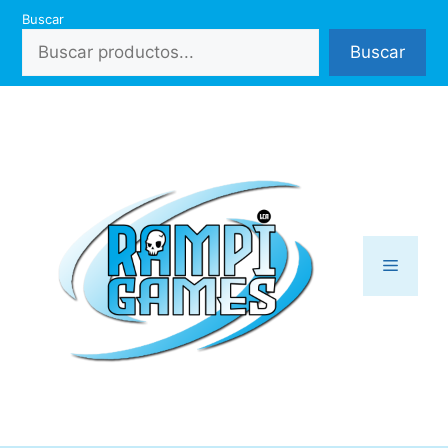
Saltar
Buscar
al
Buscar
contenido
Menú