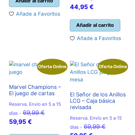
original
actual
Añadir al carrito
El
precio
44,95
€
era:
es:
Añade a Favoritos
precio
original
16,95 €.
15,25 €.
actual
era:
Añadir al carrito
es:
50,00 €.
Añade a Favoritos
44,95 €.
Oferta Online
Oferta Online
Marvel Champions –
El juego de cartas
El Señor de los Anillos
LCG – Caja básica
Reserva. Envío en 5 a 15
revisada
El
69,99
€
días -
Reserva. Envío en 5 a 15
El
precio
59,95
€
El
69,99
€
días -
precio
original