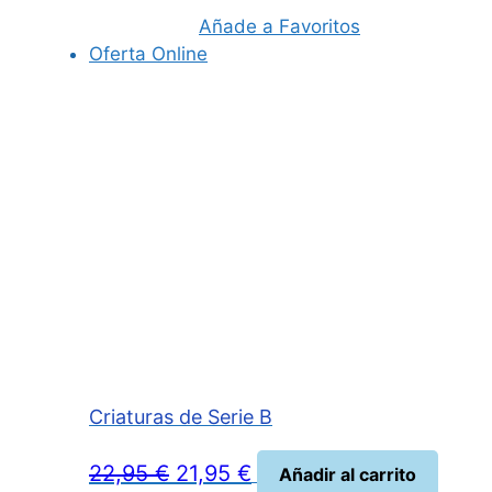
109,99 €.
98,90 €.
Añade a Favoritos
Oferta Online
Criaturas de Serie B
El
El
22,95
€
21,95
€
Añadir al carrito