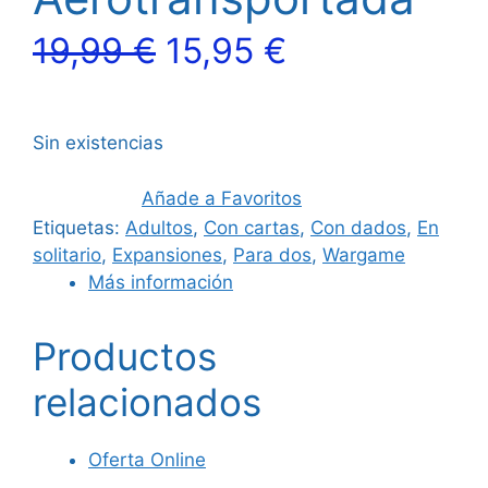
El
El
19,99
€
15,95
€
precio
precio
Sin existencias
original
actual
era:
es:
Añade a Favoritos
Etiquetas:
Adultos
,
Con cartas
,
Con dados
,
En
19,99 €.
15,95 €.
solitario
,
Expansiones
,
Para dos
,
Wargame
Más información
Productos
relacionados
Oferta Online