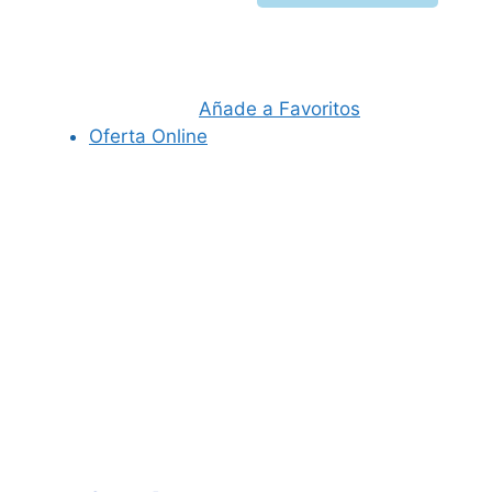
precio
precio
original
actual
era:
es:
22,95 €.
21,95 €.
Añade a Favoritos
Oferta Online