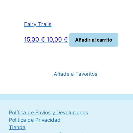
Fairy Trails
El
El
15,00
€
10,00
€
Añadir al carrito
precio
precio
original
actual
era:
es:
15,00 €.
10,00 €.
Añade a Favoritos
Política de Envíos y Devoluciones
Política de Privacidad
Tienda