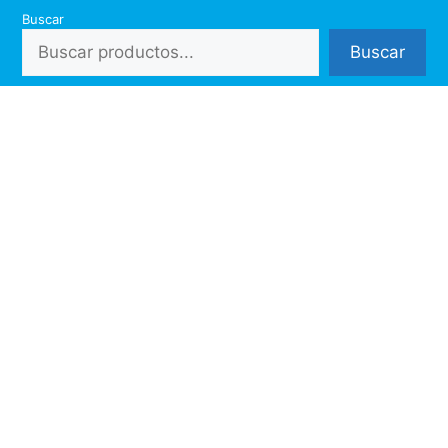
Saltar
Buscar
al
Buscar
contenido