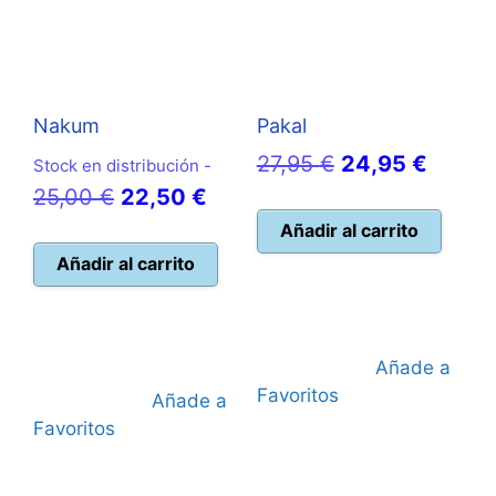
Nakum
Pakal
El
El
27,95
€
24,95
€
Stock en distribución -
El
El
precio
precio
25,00
€
22,50
€
precio
precio
original
actual
Añadir al carrito
original
actual
era:
es:
Añadir al carrito
era:
es:
27,95 €.
24,95 
25,00 €.
22,50 €.
Añade a
Favoritos
Añade a
Favoritos