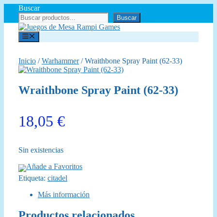
Saltar
Buscar
al
Buscar
contenido
Menú
Inicio
/
Warhammer
/ Wraithbone Spray Paint (62-33)
Wraithbone Spray Paint (62-33)
18,05
€
Sin existencias
Añade a Favoritos
Etiqueta:
citadel
Más información
Productos relacionados