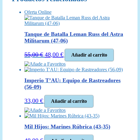
Oferta Online
Tanque de Batalla Leman Russ del Astra
Militarum (47-06)
El
El
55,00
€
48,00
€
Añadir al carrito
precio
precio
Añade a Favoritos
original
actual
era:
es:
Imperio T’AU: Equipo de Rastreadores
55,00 €.
48,00 €.
(56-09)
33,00
€
Añadir al carrito
Añade a Favoritos
Mil Hijos: Marines Rúbrica (43-35)