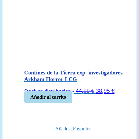
Confines de la Tierra exp. investigadores
Arkham Horror LCG
El
El
44,99
€
38,95
€
Stock en distribución -
precio
precio
Añadir al carrito
original
actual
era:
es:
44,99 €.
38,95 €.
Añade a Favoritos