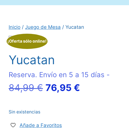
Inicio
/
Juego de Mesa
/ Yucatan
¡Oferta sólo online!
Yucatan
Reserva. Envío en 5 a 15 días -
El
El
84,99
€
76,95
€
precio
precio
Sin existencias
original
actual
Añade a Favoritos
era:
es: