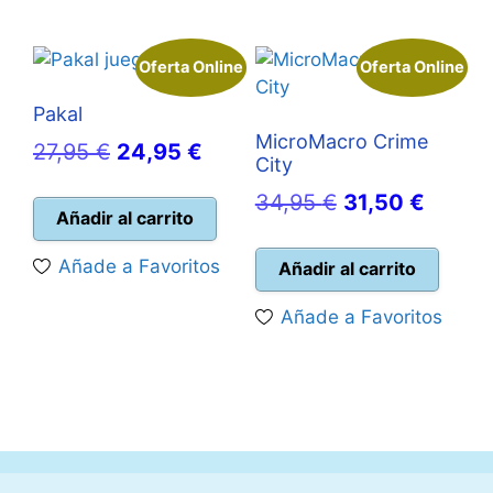
Oferta Online
Oferta Online
Pakal
MicroMacro Crime
El
El
27,95
€
24,95
€
City
precio
precio
El
El
34,95
€
31,50
€
original
actual
Añadir al carrito
precio
precio
era:
es:
original
actual
Añade a Favoritos
Añadir al carrito
27,95 €.
24,95 €.
era:
es:
Añade a Favoritos
34,95 €.
31,50 