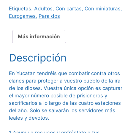
Etiquetas:
Adultos
,
Con cartas
,
Con miniaturas
,
84,99 €.
76,95 €.
Eurogames
,
Para dos
Más información
Descripción
En Yucatan tendréis que combatir contra otros
clanes para proteger a vuestro pueblo de la ira
de los dioses. Vuestra única opción es capturar
el mayor número posible de prisioneros y
sacrificarlos a lo largo de las cuatro estaciones
del año. Solo se salvarán los servidores más
leales y devotos.
1 Acumula recursos y enfréntate a tus