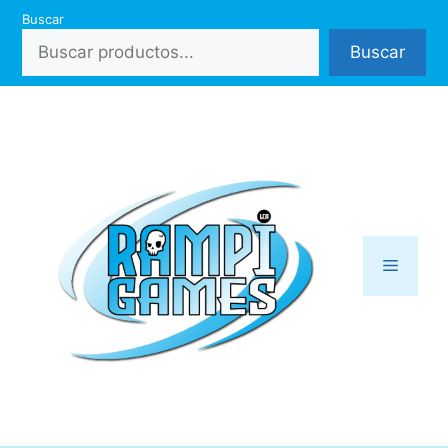
Saltar
Buscar
al
Buscar
contenido
Menú