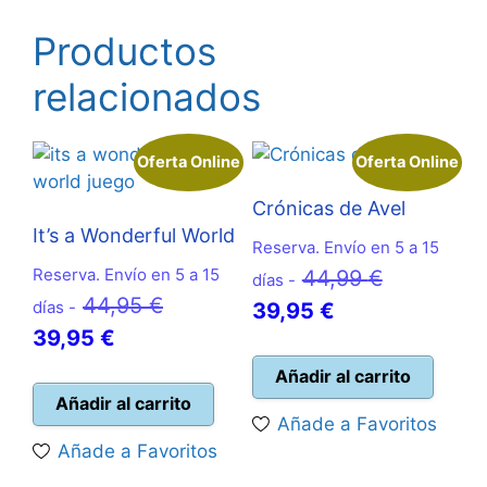
Productos
relacionados
Oferta Online
Oferta Online
Crónicas de Avel
It’s a Wonderful World
Reserva. Envío en 5 a 15
Reserva. Envío en 5 a 15
El
44,99
€
días -
El
44,95
€
días -
El
precio
39,95
€
El
precio
39,95
€
precio
original
precio
original
actual
era:
Añadir al carrito
actual
era:
Añadir al carrito
es:
44,99 €.
Añade a Favoritos
es:
44,95 €.
39,95 €.
Añade a Favoritos
39,95 €.