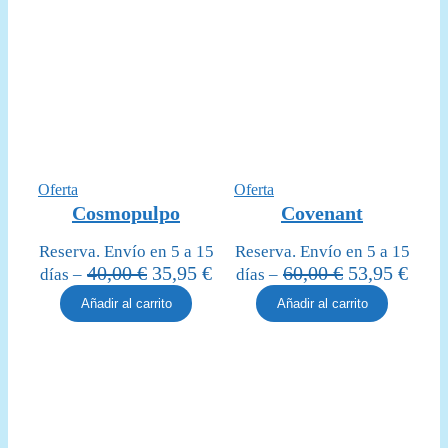
Producto
Producto
Oferta
Oferta
en
en
Cosmopulpo
Covenant
oferta
oferta
Reserva. Envío en 5 a 15
Reserva. Envío en 5 a 15
El
El
El
El
40,00
€
35,95
€
60,00
€
53,95
€
días –
días –
precio
precio
precio
prec
Añadir al carrito
Añadir al carrito
original
actual
original
actua
era:
es:
era:
es:
40,00 €.
35,95 €.
60,00 €.
53,95