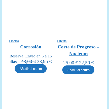
Producto
Producto
Oferta
Oferta
en
en
Corrosión
Corte de Progreso –
oferta
oferta
Nucleum
Reserva. Envío en 5 a 15
El
El
43,00
€
38,95
€
días –
El
El
25,00
€
22,50
€
precio
precio
precio
precio
Añadir al carrito
Añadir al carrito
original
actual
original
actual
era:
es:
era:
es:
43,00 €.
38,95 €.
25,00 €.
22,50 €