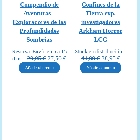
en
en
Compendio de
Confines de la
oferta
oferta
Aventuras –
Tierra exp.
Exploradores de las
investigadores
Profundidades
Arkham Horror
Sombrías
LCG
Reserva. Envío en 5 a 15
Stock en distribución –
El
El
El
El
29,95
€
27,50
€
44,99
€
38,95
€
días –
precio
precio
precio
precio
Añadir al carrito
Añadir al carrito
original
actual
original
actual
era:
es:
era:
es:
29,95 €.
27,50 €.
44,99 €.
38,95 €