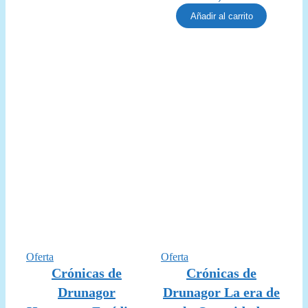
era:
es:
precio
precio
Añadir al carrito
25,00 €.
22,50 €.
original
actual
era:
es:
135,00 €.
119,95 €.
Producto
Producto
Oferta
Oferta
en
en
Crónicas de
Crónicas de
oferta
oferta
Drunagor
Drunagor La era de