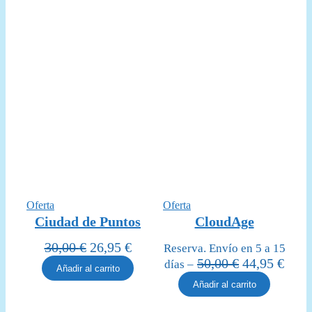
44,95 €.
39,95 €.
Producto
Producto
Oferta
Oferta
en
en
Ciudad de Puntos
CloudAge
oferta
oferta
El
El
30,00
€
26,95
€
Reserva. Envío en 5 a 15
precio
precio
El
El
50,00
€
44,95
€
días –
Añadir al carrito
original
actual
precio
prec
Añadir al carrito
era:
es:
original
actua
30,00 €.
26,95 €.
era:
es: