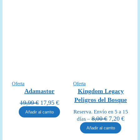
Producto
Producto
Oferta
Oferta
en
en
Adamastor
Kingdom Legacy
oferta
oferta
Peligros del Bosque
El
El
19,99
€
17,95
€
precio
precio
Reserva. Envío en 5 a 15
Añadir al carrito
original
actual
El
El
8,00
€
7,20
€
días –
era:
es:
precio
precio
Añadir al carrito
19,99 €.
17,95 €.
original
actual
era:
es: