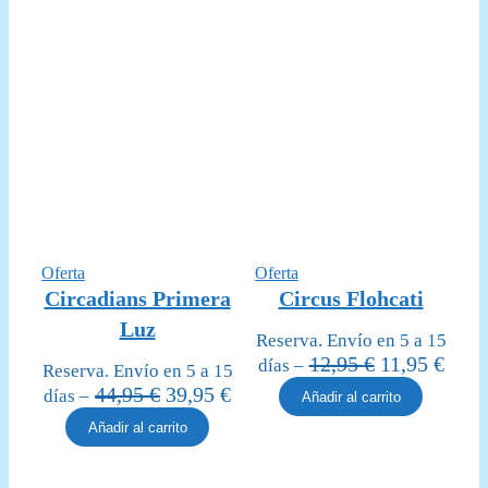
Producto
Producto
Oferta
Oferta
en
en
Circadians Primera
Circus Flohcati
oferta
oferta
Luz
Reserva. Envío en 5 a 15
El
El
12,95
€
11,95
€
días –
Reserva. Envío en 5 a 15
precio
prec
El
El
44,95
€
39,95
€
días –
Añadir al carrito
original
actua
precio
precio
Añadir al carrito
era:
es:
original
actual
12,95 €.
11,95
era:
es: