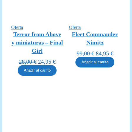
Producto
Producto
Oferta
Oferta
en
en
Terror from Above
Fleet Commander
oferta
oferta
y miniaturas – Final
Nimitz
Girl
El
El
99,00
€
84,95
€
precio
precio
El
El
28,00
€
24,95
€
Añadir al carrito
original
actual
precio
precio
Añadir al carrito
era:
es:
original
actual
99,00 €.
84,95 €
era:
es:
28,00 €.
24,95 €.