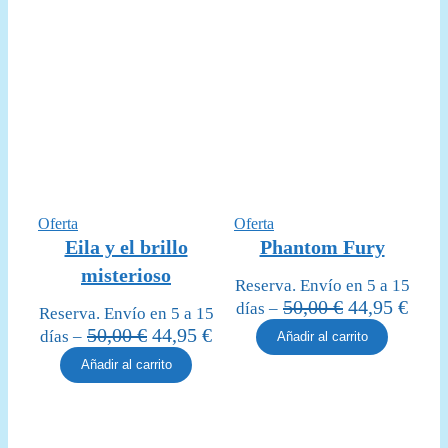
Producto
Producto
Oferta
Oferta
en
en
Eila y el brillo
Phantom Fury
oferta
oferta
misterioso
Reserva. Envío en 5 a 15
El
El
50,00
€
44,95
€
días –
Reserva. Envío en 5 a 15
precio
prec
El
El
50,00
€
44,95
€
días –
Añadir al carrito
original
actua
precio
precio
Añadir al carrito
era:
es:
original
actual
50,00 €.
44,95
era:
es:
50,00 €.
44,95 €.