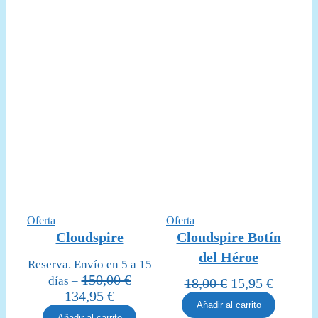
50,00 €.
44,95
Producto
Producto
Oferta
Oferta
en
en
Cloudspire
Cloudspire Botín
oferta
oferta
del Héroe
Reserva. Envío en 5 a 15
150,00
€
días –
El
El
18,00
€
15,95
€
El
El
134,95
€
precio
precio
Añadir al carrito
precio
precio
original
actual
Añadir al carrito