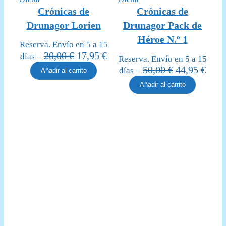
en
en
Crónicas de
Crónicas de
oferta
oferta
Drunagor Lorien
Drunagor Pack de
Héroe N.º 1
Reserva. Envío en 5 a 15
El
El
20,00
€
17,95
€
días –
Reserva. Envío en 5 a 15
precio
precio
El
El
50,00
€
44,95
€
días –
Añadir al carrito
original
actual
precio
prec
Añadir al carrito
era:
es:
original
actua
20,00 €.
17,95 €.
era:
es:
50,00 €.
44,95