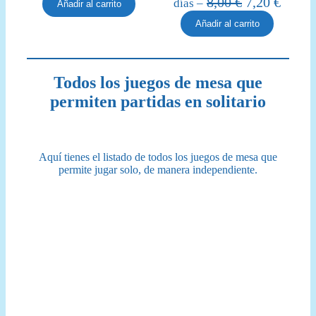
El
El
8,00
€
7,20
€
días –
Añadir al carrito
original
actual
precio
precio
Añadir al carrito
era:
es:
original
actual
17,00 €.
14,50 €.
era:
es:
8,00 €.
7,20 €
Todos los juegos de mesa que
permiten partidas en solitario
Aquí tienes el listado de todos los juegos de mesa que
permite jugar solo, de manera independiente.