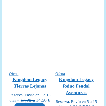
8,00 €.
7,20 €
Producto
Producto
Oferta
Oferta
en
en
Kingdom Legacy
Kingdom Legacy
oferta
oferta
Tierras Lejanas
Reino Feudal
Aventuras
Reserva. Envío en 5 a 15
El
El
17,00
€
14,50
€
días –
Reserva. Envío en 5 a 15
precio
precio