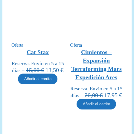
Producto
Producto
Oferta
Oferta
en
en
Cat Stax
Cimientos –
oferta
oferta
Expansión
Reserva. Envío en 5 a 15
Terraforming Mars
El
El
15,00
€
13,50
€
días –
precio
precio
Expedición Ares
Añadir al carrito
original
actual
Reserva. Envío en 5 a 15
era:
es:
El
El
20,00
€
17,95
€
días –
15,00 €.
13,50 €.
precio
prec
Añadir al carrito
original
actua
era:
es:
20,00 €.
17,95