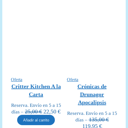
Producto
Producto
Oferta
Oferta
en
en
Critter Kitchen A la
Crónicas de
oferta
oferta
Carta
Drunagor
Apocalipsis
Reserva. Envío en 5 a 15
El
El
25,00
€
22,50
€
días –
Reserva. Envío en 5 a 15
precio
precio
135,00
€
días –
Añadir al carrito
original
actual
El
El
119,95
€