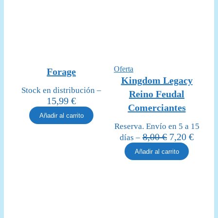
Producto
Oferta
Forage
en
Kingdom Legacy
oferta
Stock en distribución –
Reino Feudal
15,99
€
Comerciantes
Añadir al carrito
Reserva. Envío en 5 a 15
El
El
8,00
€
7,20
€
días –
precio
precio
Añadir al carrito
original
actual
era:
es:
8,00 €.
7,20 €