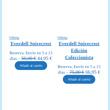
Producto
Producto
Oferta
Oferta
en
en
Everdell Spirecrest
Everdell Spirecrest
oferta
oferta
Edición
Reserva. Envío en 5 a 15
Coleccionista
El
El
50,00
€
44,95
€
días –
precio
precio
Añadir al carrito
Reserva. Envío en 5 a 15
original
actual
El
El
75,00
€
66,95
€
días –
era:
es:
precio
prec
Añadir al carrito
50,00 €.
44,95 €.
original
actua
era:
es:
75,00 €.
66,95