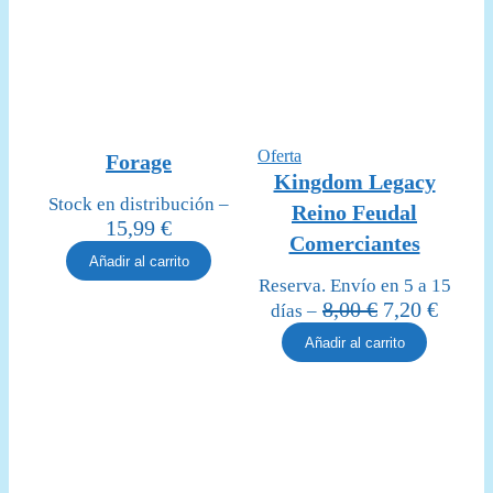
Producto
Oferta
Forage
en
Kingdom Legacy
oferta
Stock en distribución –
Reino Feudal
15,99
€
Comerciantes
Añadir al carrito
Reserva. Envío en 5 a 15
El
El
8,00
€
7,20
€
días –
precio
precio
Añadir al carrito
original
actual
era:
es:
8,00 €.
7,20 €