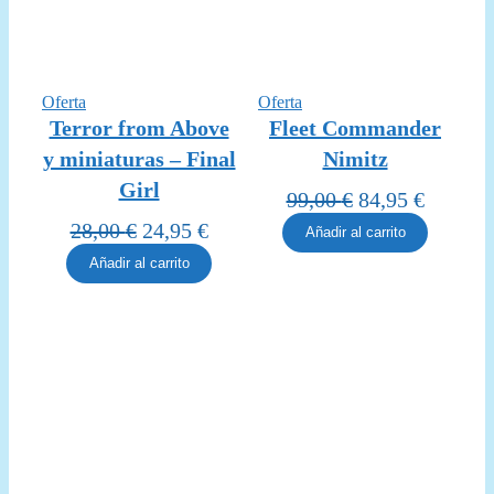
Producto
Producto
Oferta
Oferta
en
en
Terror from Above
Fleet Commander
oferta
oferta
y miniaturas – Final
Nimitz
Girl
El
El
99,00
€
84,95
€
precio
precio
El
El
28,00
€
24,95
€
Añadir al carrito
original
actual
precio
precio
Añadir al carrito
era:
es:
original
actual
99,00 €.
84,95 €
era:
es:
28,00 €.
24,95 €.