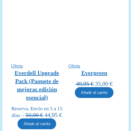
Producto
Producto
Oferta
Oferta
en
en
Everdell Upgrade
Evergreen
oferta
oferta
Pack (Paquete de
El
El
49,95
€
35,00
€
mejoras edición
precio
precio
Añadir al carrito
original
actual
esencial)
era:
es:
Reserva. Envío en 5 a 15
49,95 €.
35,00 €
El
El
50,00
€
44,95
€
días –
precio
precio
Añadir al carrito
original
actual