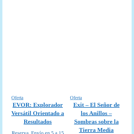
era:
es:
50,00 €.
44,95 €.
Producto
Producto
Oferta
Oferta
en
en
EVOR: Explorador
Exit – El Señor de
oferta
oferta
Versátil Orientado a
los Anillos –
Resultados
Sombras sobre la
Tierra Media
Reserva. Envío en 5 a 15