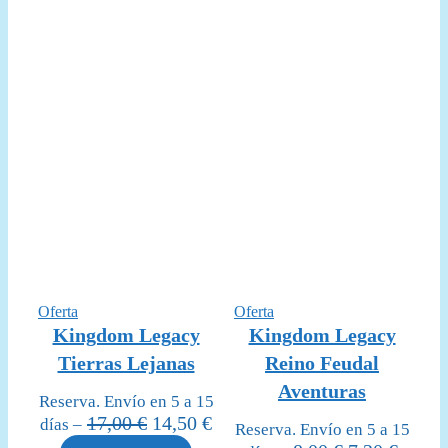
8,00 €.
7,20 €
Producto
Producto
Oferta
Oferta
en
en
Kingdom Legacy
Kingdom Legacy
oferta
oferta
Tierras Lejanas
Reino Feudal
Aventuras
Reserva. Envío en 5 a 15
El
El
17,00
€
14,50
€
días –
Reserva. Envío en 5 a 15
precio
precio