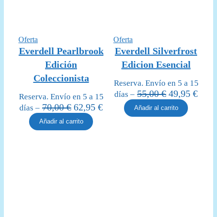
Producto
Producto
Oferta
Oferta
en
en
Everdell Pearlbrook
Everdell Silverfrost
oferta
oferta
Edición
Edicion Esencial
Coleccionista
Reserva. Envío en 5 a 15
El
El
55,00
€
49,95
€
días –
Reserva. Envío en 5 a 15
precio
prec
El
El
70,00
€
62,95
€
días –
Añadir al carrito
original
actua
precio
precio
Añadir al carrito
era:
es:
original
actual
55,00 €.
49,95
era:
es:
70,00 €.
62,95 €.