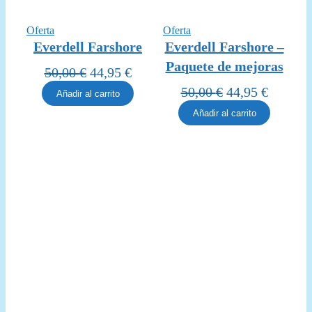
Producto
Producto
Oferta
Oferta
en
en
Everdell Farshore
Everdell Farshore –
oferta
oferta
Paquete de mejoras
El
El
50,00
€
44,95
€
precio
precio
El
El
50,00
€
44,95
€
Añadir al carrito
original
actual
precio
precio
Añadir al carrito
era:
es:
original
actual
50,00 €.
44,95 €.
era:
es:
50,00 €.
44,95 €