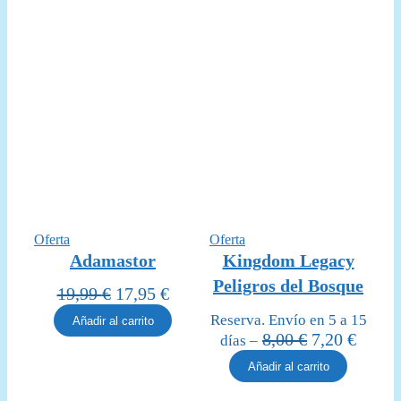
Producto
Producto
Oferta
Oferta
en
en
Adamastor
Kingdom Legacy
oferta
oferta
Peligros del Bosque
El
El
19,99
€
17,95
€
precio
precio
Reserva. Envío en 5 a 15
Añadir al carrito
original
actual
El
El
8,00
€
7,20
€
días –
era:
es:
precio
precio
Añadir al carrito
19,99 €.
17,95 €.
original
actual
era:
es: