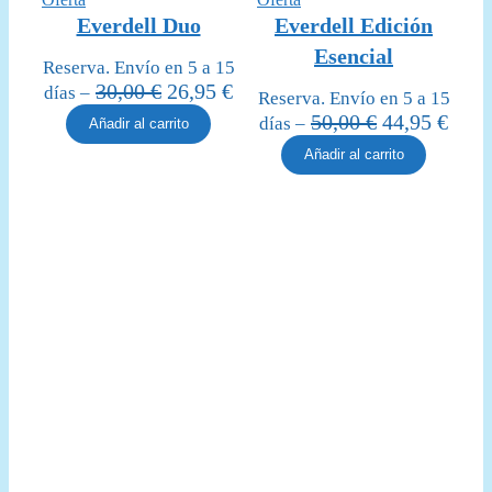
en
en
Everdell Duo
Everdell Edición
oferta
oferta
Esencial
Reserva. Envío en 5 a 15
El
El
30,00
€
26,95
€
días –
Reserva. Envío en 5 a 15
precio
precio
El
El
50,00
€
44,95
€
días –
Añadir al carrito
original
actual
precio
prec
Añadir al carrito
era:
es:
original
actua
30,00 €.
26,95 €.
era:
es:
50,00 €.
44,95