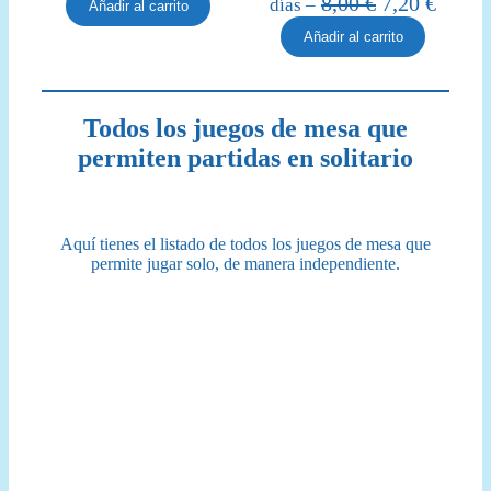
El
El
8,00
€
7,20
€
días –
Añadir al carrito
original
actual
precio
precio
Añadir al carrito
era:
es:
original
actual
17,00 €.
14,50 €.
era:
es:
8,00 €.
7,20 €
Todos los juegos de mesa que
permiten partidas en solitario
Aquí tienes el listado de todos los juegos de mesa que
permite jugar solo, de manera independiente.