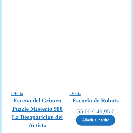
era:
es:
23,00 €.
18,95 €
Producto
Producto
Oferta
Oferta
en
en
Escena del Crimen
Escuela de Robots
oferta
oferta
Puzzle Misterio 980
El
El
55,00
€
49,95
€
La Desaparición del
precio
precio
Añadir al carrito
original
actual
Artista
era:
es: