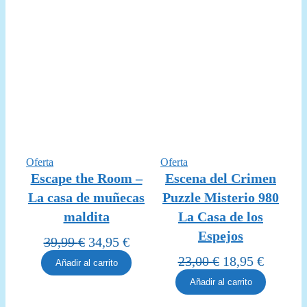
Producto
Producto
Oferta
Oferta
en
en
Escape the Room –
Escena del Crimen
oferta
oferta
La casa de muñecas
Puzzle Misterio 980
maldita
La Casa de los
Espejos
El
El
39,99
€
34,95
€
precio
precio
El
El
23,00
€
18,95
€
Añadir al carrito
original
actual
precio
precio
Añadir al carrito
era:
es:
original
actual
39,99 €.
34,95 €.