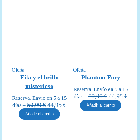
Producto
Producto
Oferta
Oferta
en
en
Eila y el brillo
Phantom Fury
oferta
oferta
misterioso
Reserva. Envío en 5 a 15
El
El
50,00
€
44,95
€
días –
Reserva. Envío en 5 a 15
precio
prec
El
El
50,00
€
44,95
€
días –
Añadir al carrito
original
actua
precio
precio
Añadir al carrito
era:
es:
original
actual
50,00 €.
44,95
era:
es:
50,00 €.
44,95 €.