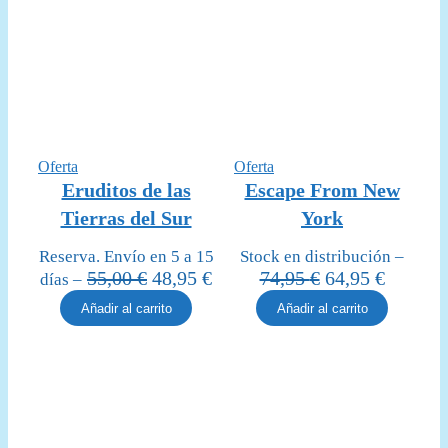
Producto
Producto
Oferta
Oferta
en
en
Eruditos de las
Escape From New
oferta
oferta
Tierras del Sur
York
Reserva. Envío en 5 a 15
Stock en distribución –
El
El
El
El
55,00
€
48,95
€
74,95
€
64,95
€
días –
precio
precio
precio
precio
Añadir al carrito
Añadir al carrito
original
actual
original
actual
era:
es:
era:
es:
55,00 €.
48,95 €.
74,95 €.
64,95 €