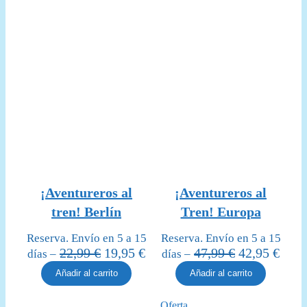
¡Aventureros al
¡Aventureros al
tren! Berlín
Tren! Europa
Reserva. Envío en 5 a 15
Reserva. Envío en 5 a 15
El
El
El
El
22,99
€
19,95
€
47,99
€
42,95
€
días –
días –
precio
precio
precio
prec
Añadir al carrito
Añadir al carrito
original
actual
original
actua
era:
es:
era:
es:
Producto
Oferta