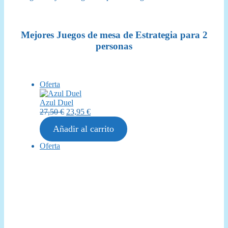
Mejores Juegos de mesa de Estrategia para 2
personas
Producto
Oferta
en
oferta
Azul Duel
El
El
27,50
€
23,95
€
precio
precio
Añadir al carrito
original
actual
era:
es:
Producto
Oferta
27,50 €.
23,95 €.
en
oferta