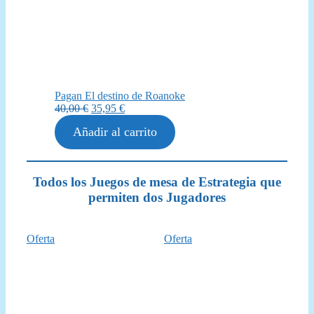
Pagan El destino de Roanoke
El
El
40,00
€
35,95
€
precio
precio
Añadir al carrito
original
actual
era:
es:
40,00 €.
35,95 €.
Todos los Juegos de mesa de Estrategia que
permiten dos Jugadores
Producto
Producto
Oferta
Oferta
en
en
oferta
oferta