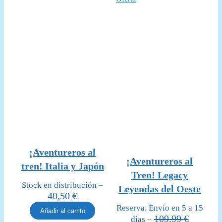
22,99 €.
19,95 €.
47,99 €.
42,95
en
oferta
¡Aventureros al
¡Aventureros al
tren! Italia y Japón
Tren! Legacy
Stock en distribución –
Leyendas del Oeste
40,50
€
Reserva. Envío en 5 a 15
Añadir al carrito
109,99
€
días –