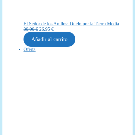
El Señor de los Anillos: Duelo por la Tierra Media
El
El
30,00
€
26,95
€
precio
precio
Añadir al carrito
original
actual
era:
es:
Producto
Oferta
30,00 €.
26,95 €.
en
oferta