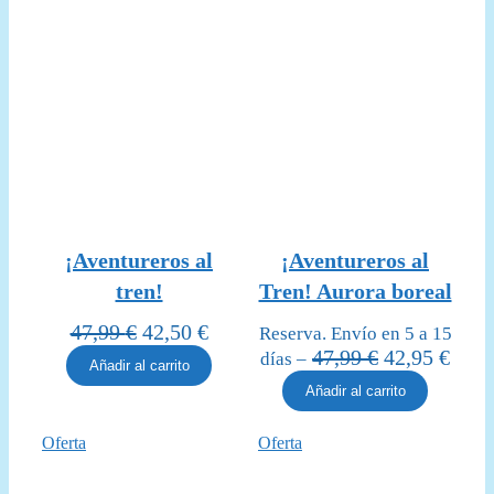
¡Aventureros al
¡Aventureros al
tren!
Tren! Aurora boreal
El
El
47,99
€
42,50
€
Reserva. Envío en 5 a 15
precio
precio
El
El
47,99
€
42,95
€
días –
Añadir al carrito
original
actual
precio
prec
Añadir al carrito
era:
es:
original
actua
47,99 €.
42,50 €.
era:
es:
Producto
Producto
Oferta
Oferta
47,99 €.
42,95
en
en
oferta
oferta