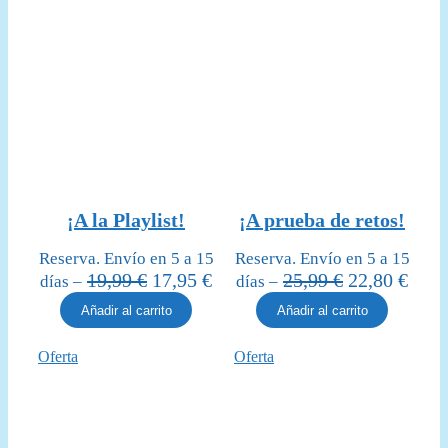
¡A la Playlist!
¡A prueba de retos!
Reserva. Envío en 5 a 15
Reserva. Envío en 5 a 15
El
El
El
El
19,99
€
17,95
€
25,99
€
22,80
€
días –
días –
precio
precio
precio
prec
Añadir al carrito
Añadir al carrito
original
actual
original
actua
era:
es:
era:
es:
Producto
Producto
Oferta
Oferta
19,99 €.
17,95 €.
25,99 €.
22,80
en
en
oferta
oferta