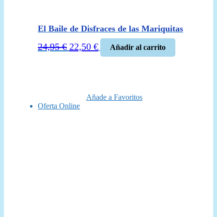
El Baile de Disfraces de las Mariquitas
El
El
24,95
€
22,50
€
Añadir al carrito
precio
precio
original
actual
era:
es:
24,95 €.
22,50 €.
Añade a Favoritos
Oferta Online