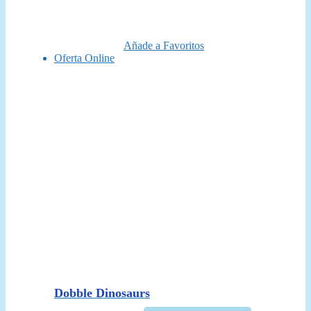
original
actual
era:
es:
17,95 €.
15,95 €.
Añade a Favoritos
Oferta Online
Dobble Dinosaurs