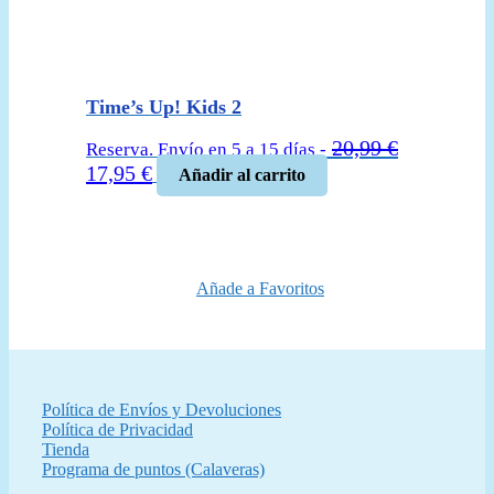
Time’s Up! Kids 2
20,99
€
Reserva. Envío en 5 a 15 días -
El
El
17,95
€
Añadir al carrito
precio
precio
original
actual
era:
es:
20,99 €.
17,95 €.
Añade a Favoritos
Política de Envíos y Devoluciones
Política de Privacidad
Tienda
Programa de puntos (Calaveras)