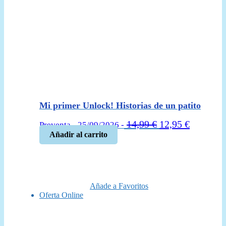
Mi primer Unlock! Historias de un patito
El
El
14,99
€
12,95
€
Preventa - 25/09/2026 -
precio
precio
Añadir al carrito
original
actual
era:
es:
14,99 €.
12,95 €.
Añade a Favoritos
Oferta Online