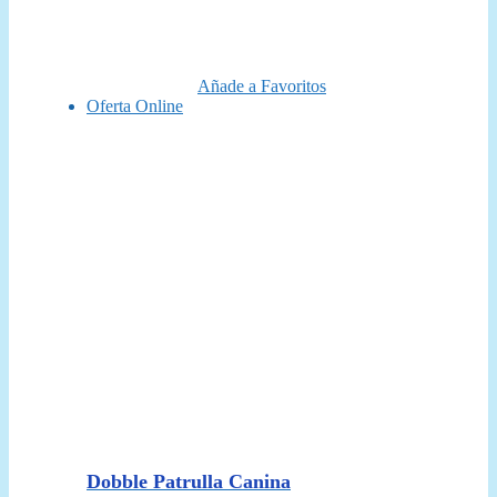
original
actual
era:
es:
19,99 €.
17,95 €.
Añade a Favoritos
Oferta Online
Dobble Patrulla Canina