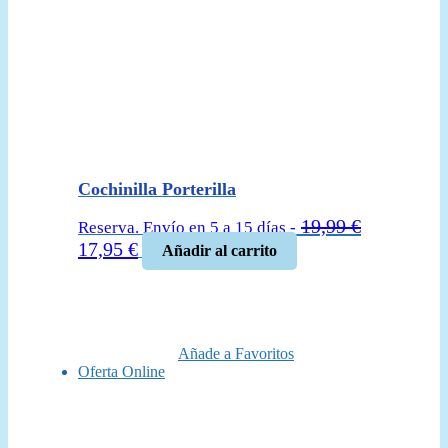
Cochinilla Porterilla
19,99
€
Reserva. Envío en 5 a 15 días -
El
El
17,95
€
Añadir al carrito
precio
precio
original
actual
era:
es:
19,99 €.
17,95 €.
Añade a Favoritos
Oferta Online