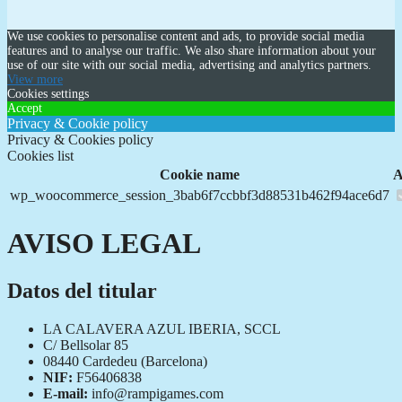
We use cookies to personalise content and ads, to provide social media
features and to analyse our traffic. We also share information about your
use of our site with our social media, advertising and analytics partners.
View more
Cookies settings
Accept
Privacy & Cookie policy
Privacy & Cookies policy
Cookies list
Cookie name
A
wp_woocommerce_session_3bab6f7ccbbf3d88531b462f94ace6d7
AVISO LEGAL
Datos del titular
LA CALAVERA AZUL IBERIA, SCCL
C/ Bellsolar 85
08440 Cardedeu (Barcelona)
NIF:
F56406838
E-mail:
info@rampigames.com