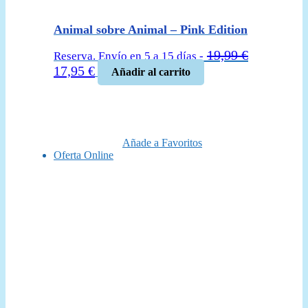
Animal sobre Animal – Pink Edition
19,99
€
Reserva. Envío en 5 a 15 días -
El
El
17,95
€
Añadir al carrito
precio
precio
original
actual
era:
es:
19,99 €.
17,95 €.
Añade a Favoritos
Oferta Online