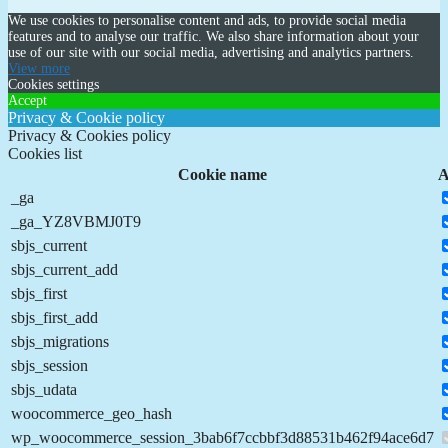
We use cookies to personalise content and ads, to provide social media
features and to analyse our traffic. We also share information about your
use of our site with our social media, advertising and analytics partners.
View more
Cookies settings
Accept
Privacy & Cookie policy
Privacy & Cookies policy
Cookies list
Cookie name
A
_ga
_ga_YZ8VBMJ0T9
sbjs_current
sbjs_current_add
sbjs_first
sbjs_first_add
sbjs_migrations
sbjs_session
sbjs_udata
woocommerce_geo_hash
wp_woocommerce_session_3bab6f7ccbbf3d88531b462f94ace6d7