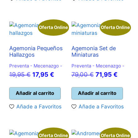
24,90 €.
22,50 €.
35,00 €.
31,50 
Oferta Online
Oferta Online
Agemonia Pequeños
Agemonia Set de
Hallazgos
Miniaturas
Preventa - Mecenazgo -
Preventa - Mecenazgo -
El
El
El
El
19,95
€
17,95
€
79,00
€
71,95
€
precio
precio
precio
precio
original
actual
original
actual
Añadir al carrito
Añadir al carrito
era:
es:
era:
es:
Añade a Favoritos
Añade a Favoritos
19,95 €.
17,95 €.
79,00 €.
71,95 €
Oferta Online
Oferta Online