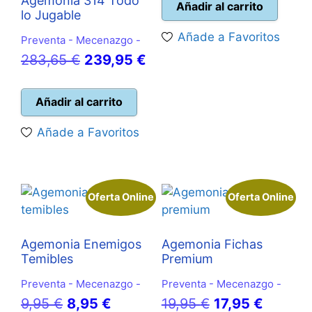
Agemonia 314 Todo
original
actual
Añadir al carrito
lo Jugable
era:
es:
Añade a Favoritos
Preventa - Mecenazgo -
14,95 €.
13,50 
El
El
283,65
€
239,95
€
precio
precio
original
actual
Añadir al carrito
era:
es:
Añade a Favoritos
283,65 €.
239,95 €.
Oferta Online
Oferta Online
Agemonia Enemigos
Agemonia Fichas
Temibles
Premium
Preventa - Mecenazgo -
Preventa - Mecenazgo -
El
El
El
El
9,95
€
8,95
€
19,95
€
17,95
€