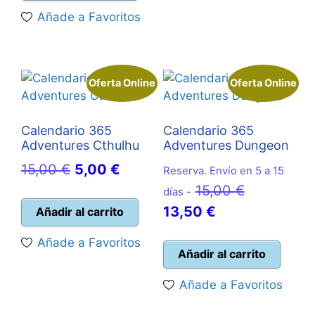
era:
es:
Añade a Favoritos
80,00 €.
71,95 €.
Oferta Online
Oferta Online
Calendario 365
Calendario 365
Adventures Cthulhu
Adventures Dungeon
El
El
15,00
€
5,00
€
Reserva. Envío en 5 a 15
precio
precio
El
15,00
€
días -
original
actual
El
precio
13,50
€
Añadir al carrito
era:
es:
precio
original
Añade a Favoritos
15,00 €.
5,00 €.
actual
era:
Añadir al carrito
es:
15,00 €.
Añade a Favoritos
13,50 €.