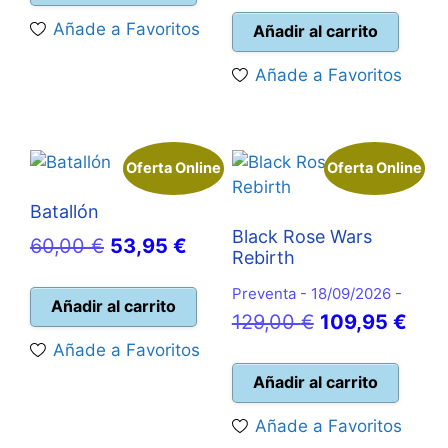
es:
25,00 €.
actual
era:
Añade a Favoritos
Añadir al carrito
21,95 €.
es:
17,99 €.
Añade a Favoritos
16,20 €.
Oferta Online
Oferta Online
Batallón
Black Rose Wars
El
El
60,00
€
53,95
€
Rebirth
precio
precio
Preventa - 18/09/2026 -
original
actual
Añadir al carrito
El
El
129,00
€
109,95
€
era:
es:
precio
prec
Añade a Favoritos
60,00 €.
53,95 €.
original
actu
Añadir al carrito
era:
es:
Añade a Favoritos
129,00 €.
109,