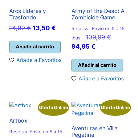
Arcs Líderes y
Army of the Dead: A
Trasfondo
Zombicide Game
El
El
14,99
€
13,50
€
Reserva. Envío en 5 a 15
precio
precio
El
109,99
€
días -
original
actual
El
precio
94,95
€
Añadir al carrito
era:
es:
precio
original
Añade a Favoritos
14,99 €.
13,50 €.
actual
era:
Añadir al carrito
es:
109,99 €.
Añade a Favoritos
94,95 €.
Oferta Online
Oferta Online
Artbox
Aventuras en Villa
Reserva. Envío en 5 a 15
Pegatina