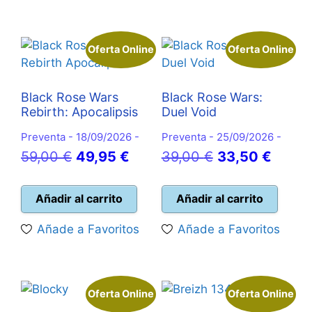
Oferta Online
Oferta Online
Black Rose Wars
Black Rose Wars:
Rebirth: Apocalipsis
Duel Void
Preventa - 18/09/2026 -
Preventa - 25/09/2026 -
El
El
El
El
59,00
€
49,95
€
39,00
€
33,50
€
precio
precio
precio
precio
original
actual
original
actual
Añadir al carrito
Añadir al carrito
era:
es:
era:
es:
Añade a Favoritos
Añade a Favoritos
59,00 €.
49,95 €.
39,00 €.
33,50
Oferta Online
Oferta Online