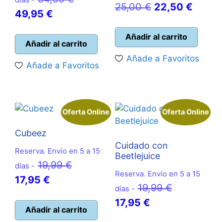
El
El
25,00
€
22,50
€
El
precio
49,95
€
precio
precio
precio
original
original
actual
Añadir al carrito
actual
era:
Añadir al carrito
era:
es:
es:
54,99 €.
Añade a Favoritos
25,00 €.
22,50 
Añade a Favoritos
49,95 €.
Oferta Online
Oferta Online
Cubeez
Cuidado con
Reserva. Envío en 5 a 15
Beetlejuice
El
19,99
€
días -
Reserva. Envío en 5 a 15
El
precio
17,95
€
El
19,99
€
días -
precio
original
El
precio
17,95
€
actual
era:
Añadir al carrito
precio
original