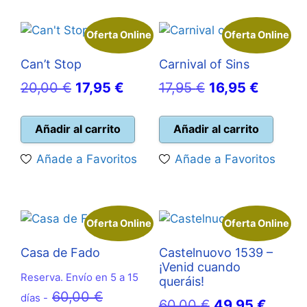
Oferta Online
Oferta Online
Can’t Stop
Carnival of Sins
El
El
El
El
20,00
€
17,95
€
17,95
€
16,95
€
precio
precio
precio
precio
original
actual
original
actual
Añadir al carrito
Añadir al carrito
era:
es:
era:
es:
Añade a Favoritos
Añade a Favoritos
20,00 €.
17,95 €.
17,95 €.
16,95 €
Oferta Online
Oferta Online
Casa de Fado
Castelnuovo 1539 –
¡Venid cuando
Reserva. Envío en 5 a 15
queráis!
El
60,00
€
días -
El
El
60,00
€
49,95
€