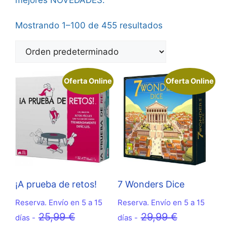
Mostrando 1–100 de 455 resultados
Oferta Online
Oferta Online
¡A prueba de retos!
7 Wonders Dice
Reserva. Envío en 5 a 15
Reserva. Envío en 5 a 15
El
El
25,99
€
29,99
€
días -
días -