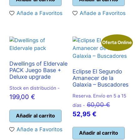
era:
es:
era:
es:
Añade a Favoritos
Añade a Favoritos
20,00 €.
17,95 €.
14,95 €.
13,50 
Oferta Online
Dwellings of Eldervale
PACK Juego Base +
Eclipse El Segundo
Deluxe upgrade
Amanecer de la
Galaxia – Buscadores
Stock en distribución -
Reserva. Envío en 5 a 15
199,00
€
El
60,00
€
días -
El
precio
52,95
€
Añadir al carrito
precio
original
Añade a Favoritos
actual
era:
Añadir al carrito