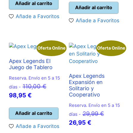
original
actual
Añadir al carrito
actual
era:
Añadir al carrito
era:
es:
es:
19,99 €.
Añade a Favoritos
16,50 €.
14,95 €.
Añade a Favoritos
17,95 €.
Oferta Online
Oferta Online
Apex Legends El
Juego de Tablero
Apex Legends
Reserva. Envío en 5 a 15
Expansión en
El
110,00
€
días -
Solitario y
El
precio
Cooperativo
98,95
€
precio
original
Reserva. Envío en 5 a 15
actual
era:
El
Añadir al carrito
29,99
€
días -
es:
110,00 €.
El
precio
26,95
€
Añade a Favoritos
98,95 €.
precio
original