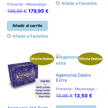
Añade a Favoritos
Preventa - Mecenazgo -
422,65 €.
314
El
El
199,99
€
179,95
€
precio
precio
original
actual
Añadir al carrito
era:
es:
Añade a Favoritos
199,99 €.
179,95 €.
Oferta Online
Oferta Online
Agemonia Dados
Extra
Preventa - Mecenazgo -
El
El
14,95
€
13,50
€
precio
precio