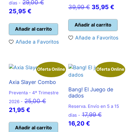
El
29,00
€
días -
El
El
39,99
€
35,95
€
El
precio
25,95
€
precio
precio
precio
original
original
actual
Añadir al carrito
actual
era:
Añadir al carrito
era:
es:
es:
29,00 €.
Añade a Favoritos
39,99 €.
35,95 
Añade a Favoritos
25,95 €.
Oferta Online
Oferta Online
Axia Slayer Combo
Bang! El Juego de
Preventa - 4º Trimestre
dados
El
25,00
€
2026 -
Reserva. Envío en 5 a 15
El
precio
21,95
€
El
17,99
€
días -
precio
original
El
precio
16,20
€
actual
era:
Añadir al carrito
precio
original