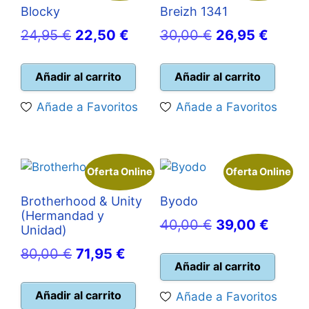
Blocky
Breizh 1341
El
El
El
El
24,95
€
22,50
€
30,00
€
26,95
€
precio
precio
precio
precio
original
actual
original
actual
Añadir al carrito
Añadir al carrito
era:
es:
era:
es:
Añade a Favoritos
Añade a Favoritos
24,95 €.
22,50 €.
30,00 €.
26,95 
Oferta Online
Oferta Online
Brotherhood & Unity
Byodo
(Hermandad y
El
El
40,00
€
39,00
€
Unidad)
precio
precio
El
El
80,00
€
71,95
€
original
actual
Añadir al carrito
precio
precio
era:
es:
original
actual
Añadir al carrito
Añade a Favoritos
40,00 €.
39,00