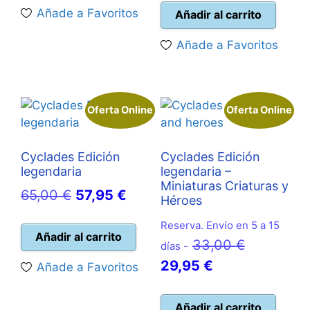
es:
19,99 €.
actual
era:
Añade a Favoritos
Añadir al carrito
17,95 €.
es:
19,99 €.
Añade a Favoritos
17,95 €.
Oferta Online
Oferta Online
Cyclades Edición
Cyclades Edición
legendaria
legendaria –
Miniaturas Criaturas y
El
El
65,00
€
57,95
€
Héroes
precio
precio
Reserva. Envío en 5 a 15
original
actual
Añadir al carrito
El
33,00
€
días -
era:
es:
El
precio
29,95
€
Añade a Favoritos
65,00 €.
57,95 €.
precio
original
actual
era:
Añadir al carrito