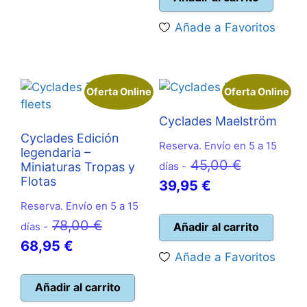
es:
33,00 €.
Añade a Favoritos
29,95 €.
Oferta Online
Oferta Online
Cyclades Maelström
Cyclades Edición
Reserva. Envío en 5 a 15
legendaria –
El
45,00
€
Miniaturas Tropas y
días -
Flotas
El
precio
39,95
€
precio
original
Reserva. Envío en 5 a 15
El
78,00
€
actual
era:
días -
Añadir al carrito
El
precio
68,95
€
es:
45,00 €.
Añade a Favoritos
precio
original
39,95 €.
actual
era:
Añadir al carrito
es:
78,00 €.