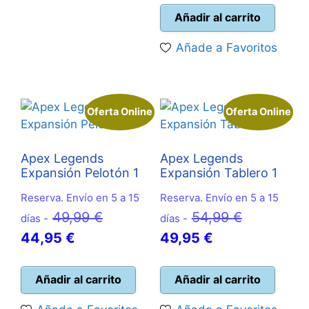
actual
era:
Añadir al carrito
es:
29,99 €.
Añade a Favoritos
26,95 €.
Oferta Online
Oferta Online
Apex Legends
Apex Legends
Expansión Pelotón 1
Expansión Tablero 1
Reserva. Envío en 5 a 15
Reserva. Envío en 5 a 15
El
El
49,99
€
54,99
€
días -
días -
El
precio
El
precio
44,95
€
49,95
€
precio
original
precio
original
actual
era:
actual
era:
Añadir al carrito
Añadir al carrito
es:
49,99 €.
es:
54,99 €.