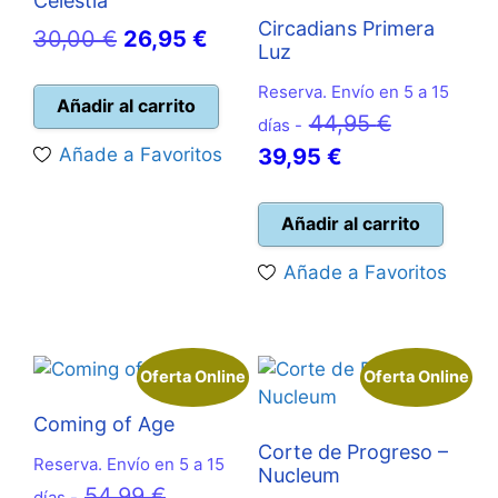
Celestia
Circadians Primera
El
El
30,00
€
26,95
€
Luz
precio
precio
Reserva. Envío en 5 a 15
original
actual
Añadir al carrito
El
44,95
€
días -
era:
es:
El
precio
Añade a Favoritos
39,95
€
30,00 €.
26,95 €.
precio
original
actual
era:
Añadir al carrito
es:
44,95 €.
Añade a Favoritos
39,95 €.
Oferta Online
Oferta Online
Coming of Age
Corte de Progreso –
Reserva. Envío en 5 a 15
Nucleum
El
54,99
€
días -