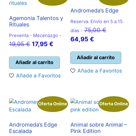
Andromeda’s Edge
Agemonia Talentos y
Reserva. Envío en 5 a 15
Rituales
El
75,00
€
días -
Preventa - Mecenazgo -
El
precio
64,95
€
El
El
19,95
€
17,95
€
precio
original
precio
precio
actual
era:
Añadir al carrito
original
actual
Añadir al carrito
es:
75,00 €.
era:
es:
Añade a Favoritos
64,95 €.
Añade a Favoritos
19,95 €.
17,95 €.
Oferta Online
Oferta Online
Andromeda’s Edge
Animal sobre Animal –
Escalada
Pink Edition