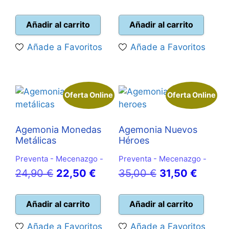
precio
precio
precio
precio
original
actual
original
actual
Añadir al carrito
Añadir al carrito
era:
es:
era:
es:
Añade a Favoritos
Añade a Favoritos
9,95 €.
8,95 €.
19,95 €.
17,95 €
Oferta Online
Oferta Online
Agemonia Monedas
Agemonia Nuevos
Metálicas
Héroes
Preventa - Mecenazgo -
Preventa - Mecenazgo -
El
El
El
El
24,90
€
22,50
€
35,00
€
31,50
€
precio
precio
precio
precio
original
actual
original
actual
Añadir al carrito
Añadir al carrito
era:
es:
era:
es:
Añade a Favoritos
Añade a Favoritos