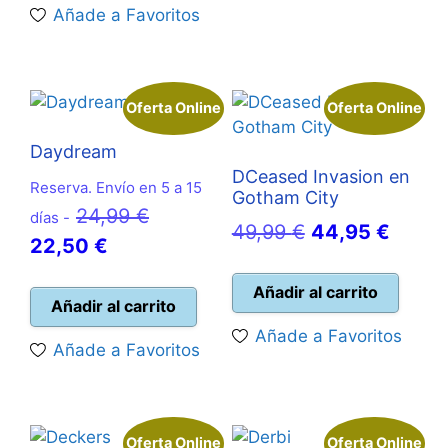
Añade a Favoritos
68,95 €.
Oferta Online
Oferta Online
Daydream
DCeased Invasion en
Reserva. Envío en 5 a 15
Gotham City
El
24,99
€
días -
El
El
49,99
€
44,95
€
El
precio
22,50
€
precio
precio
precio
original
original
actual
Añadir al carrito
actual
era:
Añadir al carrito
era:
es:
es:
24,99 €.
Añade a Favoritos
49,99 €.
44,95
Añade a Favoritos
22,50 €.
Oferta Online
Oferta Online