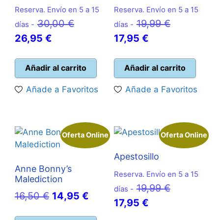
Reserva. Envío en 5 a 15
Reserva. Envío en 5 a 15
El
El
30,00
€
19,99
€
días -
días -
El
precio
El
precio
26,95
€
17,95
€
precio
original
precio
original
actual
era:
actual
era:
Añadir al carrito
Añadir al carrito
es:
30,00 €.
es:
19,99 €.
Añade a Favoritos
Añade a Favoritos
26,95 €.
17,95 €.
Oferta Online
Oferta Online
Apestosillo
Anne Bonny’s
Reserva. Envío en 5 a 15
Malediction
El
19,99
€
días -
El
El
16,50
€
14,95
€
El
precio
17,95
€
precio
precio
precio
original