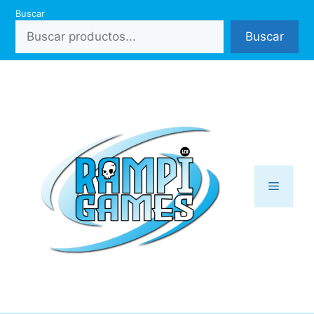
Saltar
Buscar
al
Buscar
contenido
Menú