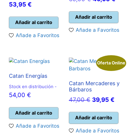
El
precio
53,95
€
precio
precio
precio
original
original
actual
Añadir al carrito
actual
era:
Añadir al carrito
era:
es:
Añade a Favoritos
es:
60,00 €.
60,00 €.
49,95 
Añade a Favoritos
53,95 €.
Oferta Online
Catan Energías
Catan Mercaderes y
Stock en distribución -
Bárbaros
54,00
€
El
El
47,00
€
39,95
€
precio
precio
Añadir al carrito
original
actual
Añadir al carrito
era:
es:
Añade a Favoritos
Añade a Favoritos