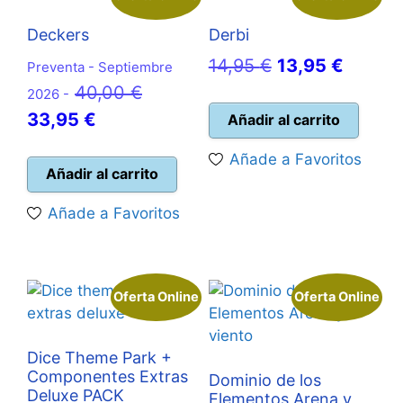
Deckers
Derbi
El
El
14,95
€
13,95
€
Preventa - Septiembre
El
precio
precio
40,00
€
2026 -
El
precio
original
actual
33,95
€
Añadir al carrito
precio
original
era:
es:
Añade a Favoritos
actual
era:
14,95 €.
13,95 
Añadir al carrito
es:
40,00 €.
Añade a Favoritos
33,95 €.
Oferta Online
Oferta Online
Dice Theme Park +
Componentes Extras
Dominio de los
Deluxe PACK
Elementos Arena y