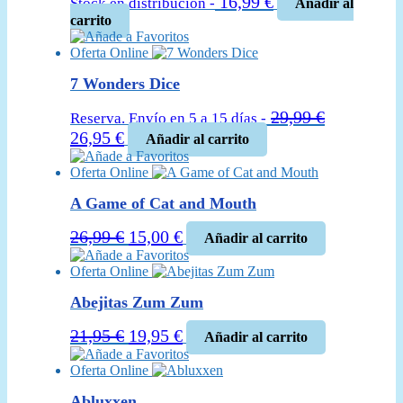
16,99
€
Stock en distribución -
Añadir al
carrito
Añade a Favoritos
Oferta Online
7 Wonders Dice
29,99
€
Reserva. Envío en 5 a 15 días -
El
El
26,95
€
Añadir al carrito
precio
precio
Añade a Favoritos
Oferta Online
original
actual
era:
es:
A Game of Cat and Mouth
29,99 €.
26,95 €.
El
El
26,99
€
15,00
€
Añadir al carrito
precio
precio
Añade a Favoritos
Oferta Online
original
actual
era:
es:
Abejitas Zum Zum
26,99 €.
15,00 €.
El
El
21,95
€
19,95
€
Añadir al carrito
precio
precio
Añade a Favoritos
Oferta Online
original
actual
era:
es:
Abluxxen