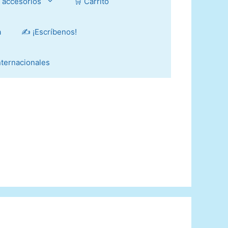
y accesorios
🛒 Carrito
a
✍️ ¡Escríbenos!
Internacionales