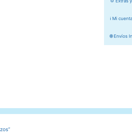
💢 Extras 
ℹ️ Mi cuent
🌐 Envíos 
zos”