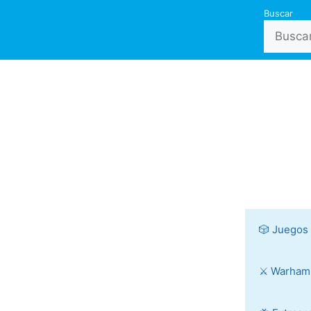
Buscar
🎲 Juegos
⚔️ Warha