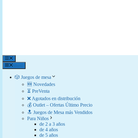
Menú
Menú
🎲 Juegos de mesa
🆕 Novedades
⏳ PreVenta
❌ Agotados en distribución
💰 Outlet – Ofertas Último Precio
🔝 Juegos de Mesa más Vendidos
Para Niños
de 2 a 3 años
de 4 años
de 5 años