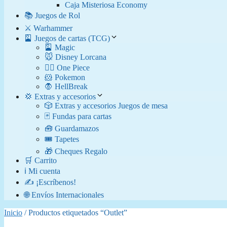
Caja Misteriosa Economy
📚 Juegos de Rol
⚔️ Warhammer
🎴 Juegos de cartas (TCG)
🎴 Magic
🐭 Disney Lorcana
🏴‍☠️ One Piece
🐹 Pokemon
🧛​ HellBreak
💢 Extras y accesorios
🎲 Extras y accesorios Juegos de mesa
🃏 Fundas para cartas
🧰 Guardamazos
🎟️ Tapetes
🎁 Cheques Regalo
🛒 Carrito
ℹ️ Mi cuenta
✍️ ¡Escríbenos!
🌐 Envíos Internacionales
Inicio
/ Productos etiquetados “Outlet”