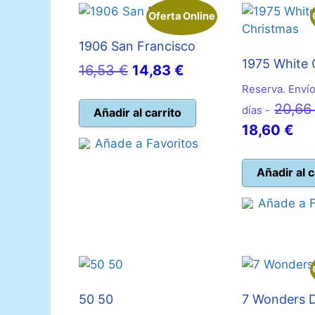
Oferta Online
1906 San Francisco
1975 White 
El
El
16,53
€
14,83
€
precio
precio
Reserva. Envío
20,6
original
actual
días -
Añadir al carrito
El
18,60
€
era:
es:
Añade a Favoritos
pre
16,53 €.
14,83 €.
act
Añadir al c
es:
Añade a F
18,
50 50
7 Wonders 