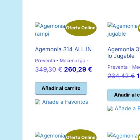
Oferta Online
Agemonia 314 ALL IN
Agemonia 3
lo Jugable
Preventa - Mecenazgo -
Preventa - Me
El
El
349,30
€
260,29
€
E
234,42
€
precio
precio
p
original
actual
Añadir al carrito
o
Añadir al c
era:
es:
Añade a Favoritos
e
349,30 €.
260,29 €.
Añade a F
2
Oferta Online