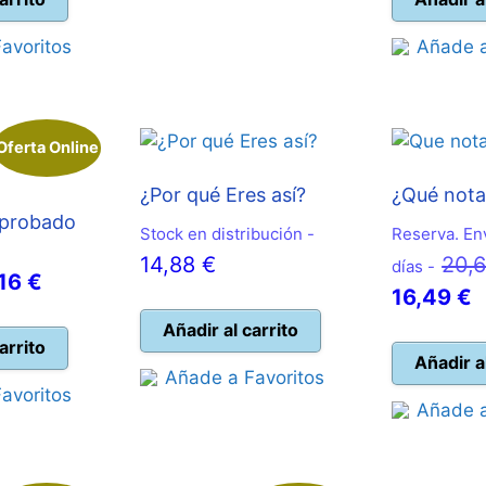
28,92 €.
e
avoritos
Añade a
,03 €.
1
Oferta Online
¿Por qué Eres así?
¿Qué nota
 probado
Stock en distribución -
Reserva. Env
14,88
€
20,
días -
El
,16
€
E
16,49
€
ecio
precio
p
Añadir al carrito
ginal
actual
arrito
a
Añadir a
a:
es:
Añade a Favoritos
e
avoritos
,40 €.
11,16 €.
Añade a
1