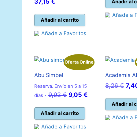
El
precio
ori
37,15
€
Añadir al c
precio
original
era
Añade a F
actual
era:
18,
Añadir al carrito
es:
41,32 €.
Añade a Favoritos
37,15 €.
Oferta Online
Abu Simbel
Academia A
El
8,26
€
7,
Reserva. Envío en 5 a 15
El
El
pre
9,92
€
9,05
€
días -
precio
precio
orig
Añadir al c
original
actual
era:
Añadir al carrito
Añade a F
era:
es:
8,2
Añade a Favoritos
9,92 €.
9,05 €.