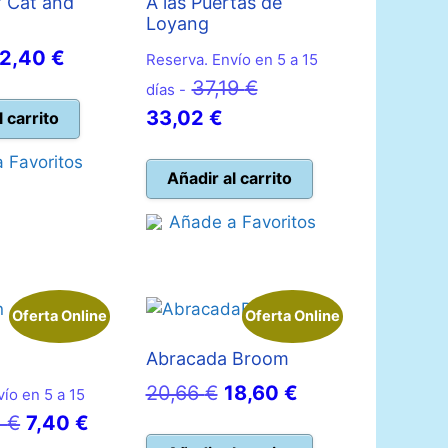
 Cat and
A las Puertas de
Loyang
l
El
12,40
€
Reserva. Envío en 5 a 15
recio
precio
El
37,19
€
días -
riginal
actual
El
precio
33,02
€
l carrito
ra:
es:
precio
original
 Favoritos
2,31 €.
12,40 €.
actual
era:
Añadir al carrito
es:
37,19 €.
Añade a Favoritos
33,02 €.
Oferta Online
Oferta Online
Abracada Broom
El
El
20,66
€
18,60
€
ío en 5 a 15
El
El
precio
precio
6
€
7,40
€