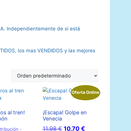
JA. Independientemente de si está
TIDOS, los mas VENDIDOS y las mejores
Oferta Online
os al tren!
¡Escapa! Golpe en
apón
Venecia
El
El
11,98
€
10,70
€
tribución -