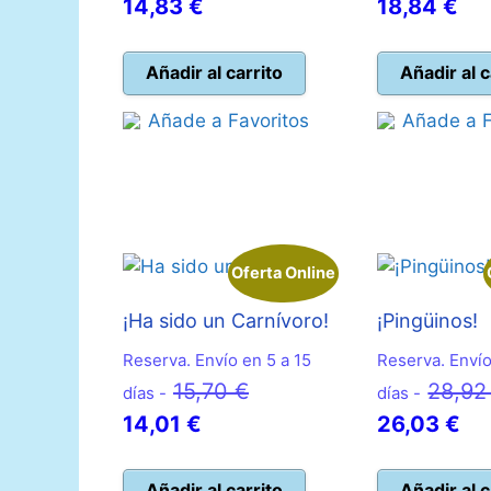
El
precio
El
14,83
€
18,84
€
precio
original
pre
actual
era:
act
Añadir al carrito
Añadir al c
es:
16,52 €.
es:
Añade a Favoritos
Añade a F
14,83 €.
18,
Oferta Online
¡Ha sido un Carnívoro!
¡Pingüinos!
Reserva. Envío en 5 a 15
Reserva. Envío
El
15,70
€
28,9
días -
días -
El
precio
El
14,01
€
26,03
€
precio
original
pr
actual
era:
act
Añadir al carrito
Añadir al c