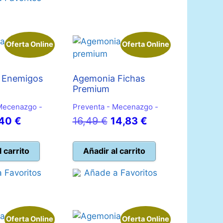
40,45 €.
Oferta Online
Oferta Online
 Enemigos
Agemonia Fichas
Premium
Mecenazgo -
Preventa - Mecenazgo -
El
El
El
,40
€
16,49
€
14,83
€
ecio
precio
precio
precio
iginal
actual
original
actual
l carrito
Añadir al carrito
a:
es:
era:
es:
 Favoritos
Añade a Favoritos
22 €.
7,40 €.
16,49 €.
14,83 €.
Oferta Online
Oferta Online