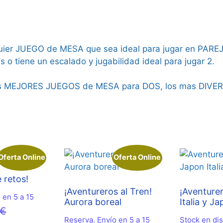
lquier JUEGO de MESA que sea ideal para jugar en PARE
o tiene un escalado y jugabilidad ideal para jugar 2.
los MEJORES JUEGOS de MESA para DOS, los mas DIVER
Oferta Online
Oferta Online
 retos!
¡Aventureros al Tren!
¡Aventurer
 en 5 a 15
Aurora boreal
Italia y J
El
€
Reserva. Envío en 5 a 15
Stock en dis