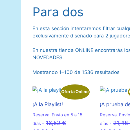
Para dos
En esta sección intentaremos filtrar cua
exclusivamente diseñado para 2 jugadores 
En nuestra tienda ONLINE encontrarás 
NOVEDADES.
Mostrando 1–100 de 1536 resultados
Oferta Online
¡A la Playlist!
¡A prueba de
Reserva. Envío en 5 a 15
Reserva. Envío
El
16,52
€
21,48
días -
días -