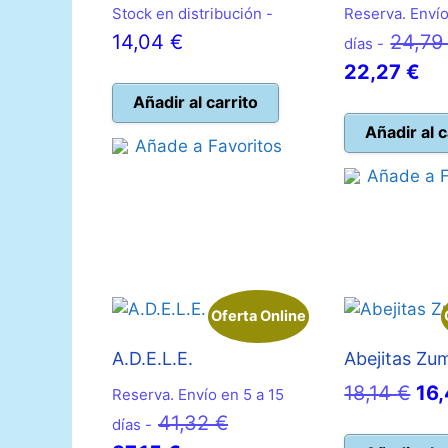
Stock en distribución -
Reserva. Envío
14,04
€
24,7
días -
El
22,27
€
pr
Añadir al carrito
act
Añadir al c
Añade a Favoritos
es:
Añade a F
22
Oferta Online
A.D.E.L.E.
Abejitas Z
El
18,14
€
16
Reserva. Envío en 5 a 15
El
pre
41,32
€
días -