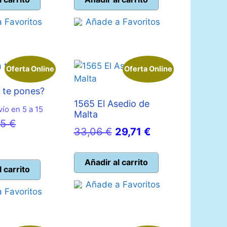
s:
16,52 €.
es:
37,19 €.
 Favoritos
Añade a Favoritos
4,83 €.
33,02 €.
Oferta Online
Oferta Online
 te pones?
1565 El Asedio de
ío en 5 a 15
Malta
El
65
€
El
El
33,06
€
29,71
€
l
precio
precio
precio
recio
original
original
actual
Añadir al carrito
ctual
era:
l carrito
era:
es:
s:
20,65 €.
Añade a Favoritos
33,06 €.
29,71 €.
 Favoritos
6,49 €.