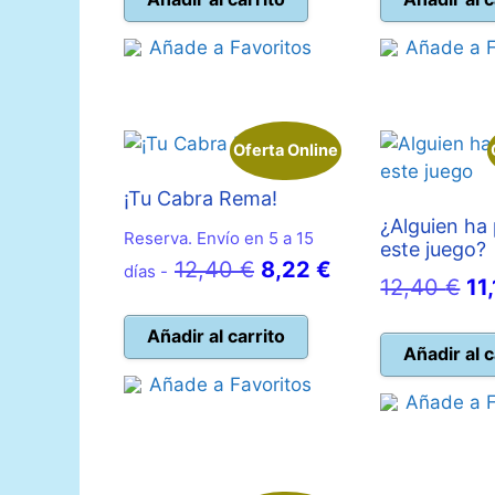
es:
15,70 €.
es:
Añade a Favoritos
Añade a F
14,01 €.
26
Oferta Online
¡Tu Cabra Rema!
¿Alguien ha
Reserva. Envío en 5 a 15
este juego?
El
El
12,40
€
8,22
€
días -
El
12,40
€
11
precio
precio
pr
original
actual
Añadir al carrito
ori
Añadir al c
era:
es:
er
Añade a Favoritos
12,40 €.
8,22 €.
Añade a F
12