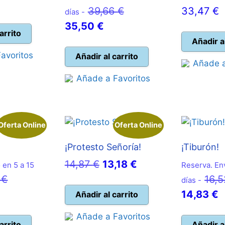
precio
El
39,66
€
33,47
€
días -
cio
original
El
precio
35,50
€
ual
era:
arrito
precio
original
Añadir a
21,48 €.
actual
era:
avoritos
Añadir al carrito
84 €.
Añade a
es:
39,66 €.
Añade a Favoritos
35,50 €.
Oferta Online
Oferta Online
¡Protesto Señoría!
¡Tiburón!
El
El
14,87
€
13,18
€
 en 5 a 15
Reserva. Env
El
precio
precio
2
€
16,
días -
precio
original
actual
E
14,83
€
Añadir al carrito
ecio
original
era:
es:
p
Añade a Favoritos
ual
era:
14,87 €.
13,18 €.
a
arrito
Añadir a