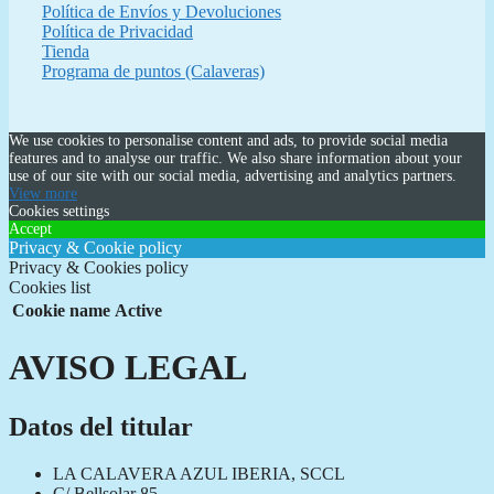
Política de Envíos y Devoluciones
Política de Privacidad
Tienda
Programa de puntos (Calaveras)
We use cookies to personalise content and ads, to provide social media
features and to analyse our traffic. We also share information about your
use of our site with our social media, advertising and analytics partners.
View more
Cookies settings
Accept
Privacy & Cookie policy
Privacy & Cookies policy
Cookies list
Cookie name
Active
AVISO LEGAL
Datos del titular
LA CALAVERA AZUL IBERIA, SCCL
C/ Bellsolar 85