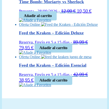
era:
es:
Time Bomb: Moriarty vs Sherlock
18,50 €.
16,95 €.
El
El
12,00
€
10,50
€
Preventa - 28/09/2026 -
precio
precio
Añadir al carrito
Añade a Favoritos
original
actual
Oferta Online
era:
es:
12,00 €.
10,50 €.
Feed the Kraken – Edición Deluxe
89,99
€
Reserva. Envío en 5 a 15 días -
El
El
79,95
€
Añadir al carrito
precio
precio
Añade a Favoritos
Oferta Online
original
actual
era:
es:
Feed the Kraken – Edición Esencial
89,99 €.
79,95 €.
42,99
€
Reserva. Envío en 5 a 15 días -
El
El
38,95
€
Añadir al carrito
precio
precio
Añade a Favoritos
original
actual
era:
es:
42,99 €.
38,95 €.