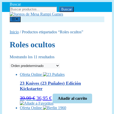
Saltar
Buscar
al
Buscar
contenido
Menú
Inicio
/ Productos etiquetados “Roles ocultos”
Roles ocultos
Mostrando los 11 resultados
Oferta Online
23 Knives (23 Puñales) Edición
Kickstarter
El
El
39,99
€
36,95
€
Añadir al carrito
precio
precio
Añade a Favoritos
Oferta Online
original
actual