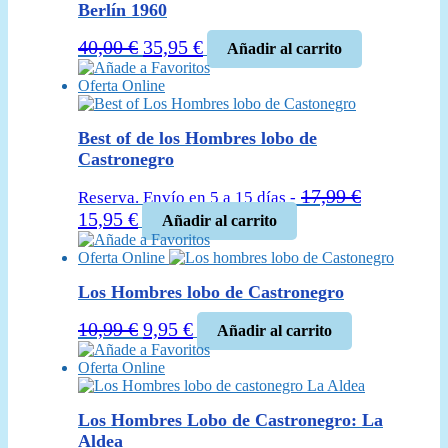
era:
es:
Berlín 1960
39,99 €.
36,95 €.
El
El
40,00
€
35,95
€
Añadir al carrito
precio
precio
Añade a Favoritos
Oferta Online
original
actual
era:
es:
40,00 €.
35,95 €.
Best of de los Hombres lobo de
Castronegro
17,99
€
Reserva. Envío en 5 a 15 días -
El
El
15,95
€
Añadir al carrito
precio
precio
Añade a Favoritos
Oferta Online
original
actual
era:
es:
Los Hombres lobo de Castronegro
17,99 €.
15,95 €.
El
El
10,99
€
9,95
€
Añadir al carrito
precio
precio
Añade a Favoritos
Oferta Online
original
actual
era:
es:
10,99 €.
9,95 €.
Los Hombres Lobo de Castronegro: La
Aldea