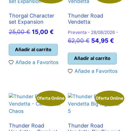
Thorgal Character
Thunder Road
set Expansion
Vendetta
El
El
25,00
€
15,00
€
Preventa - 28/08/2026 -
precio
precio
El
El
62,00
€
54,95
€
original
actual
precio
precio
Añadir al carrito
era:
es:
original
actual
Añadir al carrito
Añade a Favoritos
25,00 €.
15,00 €.
era:
es:
Añade a Favoritos
62,00 €.
54,95
Oferta Online
Oferta Online
Thunder Road
Thunder Road