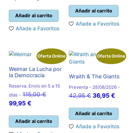
precio
original
precio
precio
actual
era:
Añadir al carrito
original
actual
Añadir al carrito
es:
90,00 €.
era:
es:
Añade a Favoritos
79,95 €.
Añade a Favoritos
19,99 €.
17,95 €.
Oferta Online
Oferta Online
Weimar La Lucha por
la Democracia
Wraith & The Giants
Reserva. Envío en 5 a 15
Preventa - 28/08/2026 -
El
115,00
€
El
El
días -
42,95
€
36,95
€
El
precio
99,95
€
precio
precio
precio
original
original
actual
Añadir al carrito
actual
era:
Añadir al carrito
era:
es:
Añade a Favoritos
es:
115,00 €.
42,95 €.
36,95 