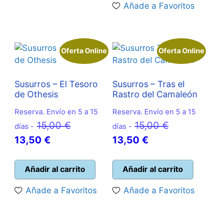
Añade a Favoritos
13,50 €.
Oferta Online
Oferta Online
Susurros – El Tesoro
Susurros – Tras el
de Othesis
Rastro del Camaleón
Reserva. Envío en 5 a 15
Reserva. Envío en 5 a 15
El
El
15,00
€
15,00
€
días -
días -
El
precio
El
precio
13,50
€
13,50
€
precio
original
precio
original
actual
era:
actual
era:
Añadir al carrito
Añadir al carrito
es:
15,00 €.
es:
15,00 €.
Añade a Favoritos
Añade a Favoritos
13,50 €.
13,50 €.