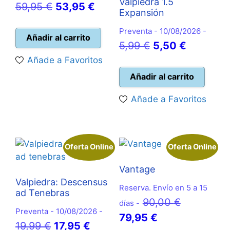
Valpiedra 1.5
El
El
59,95
€
53,95
€
Expansión
precio
precio
Preventa - 10/08/2026 -
original
actual
Añadir al carrito
El
El
5,99
€
5,50
€
era:
es:
precio
precio
Añade a Favoritos
59,95 €.
53,95 €.
original
actual
Añadir al carrito
era:
es:
Añade a Favoritos
5,99 €.
5,50 €.
Oferta Online
Oferta Online
Vantage
Valpiedra: Descensus
Reserva. Envío en 5 a 15
ad Tenebras
El
90,00
€
días -
Preventa - 10/08/2026 -
El
precio
79,95
€
El
El
19,99
€
17,95
€