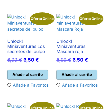
Oferta Online
Oferta Online
Unlock!
Unlock!
Miniaventuras Los
Miniaventuras
secretos del pulpo
Máscara roja
El
El
El
El
6,99
€
6,50
€
6,99
€
6,50
€
precio
precio
precio
precio
original
actual
original
actual
Añadir al carrito
Añadir al carrito
era:
es:
era:
es:
Añade a Favoritos
Añade a Favoritos
6,99 €.
6,50 €.
6,99 €.
6,50 €.
Oferta Online
Oferta Online