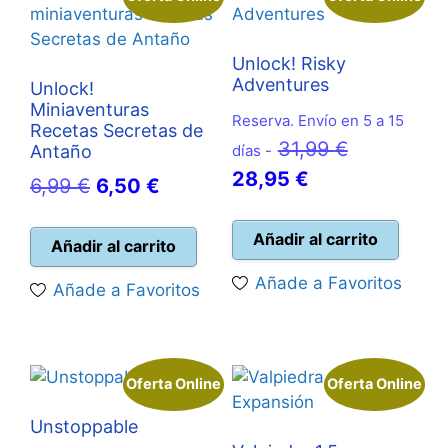
Unlock! Risky
Adventures
Unlock!
Miniaventuras
Reserva. Envío en 5 a 15
Recetas Secretas de
El
31,99
€
Antaño
días -
El
precio
28,95
€
El
El
6,99
€
6,50
€
precio
original
precio
precio
actual
era:
Añadir al carrito
original
actual
Añadir al carrito
es:
31,99 €.
era:
es:
Añade a Favoritos
Añade a Favoritos
28,95 €.
6,99 €.
6,50 €.
Oferta Online
Oferta Online
Unstoppable