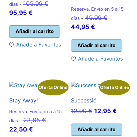
El
109,99
€
días -
Reserva. Envío en 5 a 15
El
precio
95,95
€
El
49,99
€
días -
precio
original
El
precio
44,95
€
actual
era:
Añadir al carrito
precio
original
es:
109,99 €.
actual
era:
Añade a Favoritos
Añadir al carrito
95,95 €.
es:
49,99 €.
Añade a Favoritos
44,95 €.
Oferta Online
Oferta Online
Stay Away!
Successió
El
El
12,99
€
12,95
€
Reserva. Envío en 5 a 15
El
precio
precio
23,95
€
días -
El
precio
original
actual
22,50
€
Añadir al carrito