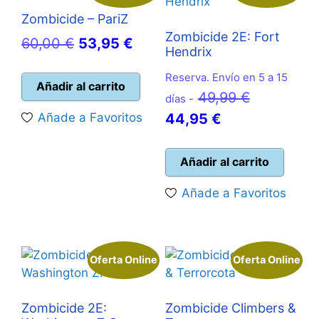
Zombicide – PariZ
Zombicide 2E: Fort
El
El
60,00
€
53,95
€
Hendrix
precio
precio
Reserva. Envío en 5 a 15
original
actual
Añadir al carrito
El
49,99
€
días -
era:
es:
El
precio
Añade a Favoritos
44,95
€
60,00 €.
53,95 €.
precio
original
actual
era:
Añadir al carrito
es:
49,99 €.
Añade a Favoritos
44,95 €.
Oferta Online
Oferta Online
Zombicide 2E:
Zombicide Climbers &