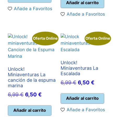
original
actu
Añadir al carrito
era:
es:
Añade a Favoritos
era:
es:
6,99 €.
6,50 €.
Añade a Favoritos
6,99 €.
6,50
Oferta Online
Oferta Online
Unlock!
Miniaventuras La
Unlock!
Escalada
Miniaventuras La
canción de la espuma
El
El
6,99
€
6,50
€
marina
precio
precio
El
El
6,99
€
6,50
€
original
actual
Añadir al carrito
precio
precio
era:
es:
original
actual
Añade a Favoritos
Añadir al carrito
6,99 €.
6,50 €.