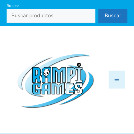
Saltar
Buscar
al
Buscar
contenido
Menú