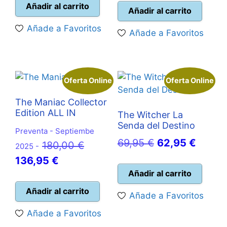
original
actual
Añadir al carrito
original
actual
Añadir al carrito
era:
es:
era:
es:
Añade a Favoritos
Añade a Favoritos
39,99 €.
35,95 €.
39,99 €.
34,95 
Oferta Online
Oferta Online
The Maniac Collector
Edition ALL IN
The Witcher La
Senda del Destino
Preventa - Septiembe
El
El
69,95
€
62,95
€
El
180,00
€
2025 -
precio
precio
El
precio
136,95
€
original
actual
Añadir al carrito
precio
original
era:
es:
actual
era:
Añadir al carrito
Añade a Favoritos
69,95 €.
62,95 
es:
180,00 €.
Añade a Favoritos
136,95 €.