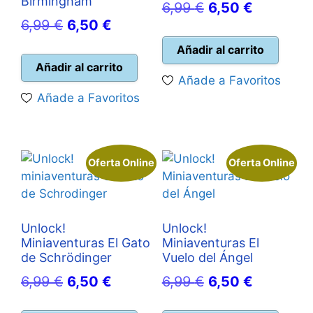
Birmingham
El
El
6,99
€
6,50
€
El
El
6,99
€
6,50
€
precio
precio
precio
precio
original
actual
Añadir al carrito
original
actual
Añadir al carrito
era:
es:
Añade a Favoritos
era:
es:
6,99 €.
6,50 €.
Añade a Favoritos
6,99 €.
6,50 €.
Oferta Online
Oferta Online
Unlock!
Unlock!
Miniaventuras El Gato
Miniaventuras El
de Schrödinger
Vuelo del Ángel
El
El
El
El
6,99
€
6,50
€
6,99
€
6,50
€
precio
precio
precio
precio