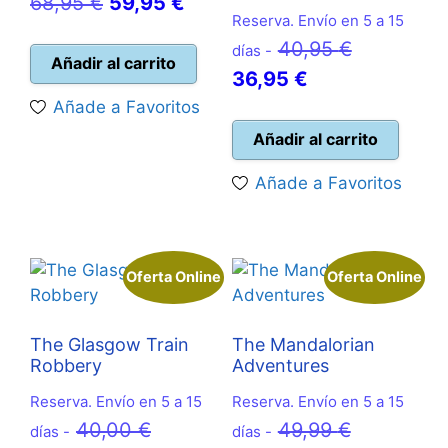
El
El
68,95
€
59,95
€
Reserva. Envío en 5 a 15
precio
precio
El
40,95
€
días -
original
actual
Añadir al carrito
El
precio
36,95
€
era:
es:
precio
original
Añade a Favoritos
68,95 €.
59,95 €.
actual
era:
Añadir al carrito
es:
40,95 €.
Añade a Favoritos
36,95 €.
Oferta Online
Oferta Online
The Glasgow Train
The Mandalorian
Robbery
Adventures
Reserva. Envío en 5 a 15
Reserva. Envío en 5 a 15
El
El
40,00
€
49,99
€
días -
días -