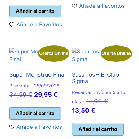
precio
original
era:
es:
Añade a Favoritos
actual
era:
12,99 €.
12,95 €
Añadir al carrito
es:
23,95 €.
Añade a Favoritos
22,50 €.
Oferta Online
Oferta Online
Super Monstruo Final
Susurros – El Club
Sigma
Preventa - 25/09/2026 -
Reserva. Envío en 5 a 15
El
El
34,99
€
29,95
€
El
15,00
€
días -
precio
precio
El
precio
13,50
€
original
actual
Añadir al carrito
precio
original
era:
es:
Añade a Favoritos
actual
era:
Añadir al carrito
34,99 €.
29,95 €.
es:
15,00 €.