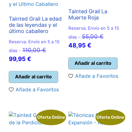
Tainted Grail La
Muerte Roja
Tainted Grail La edad
de las leyendas y el
Reserva. Envío en 5 a 15
último caballero
El
55,00
€
días -
Reserva. Envío en 5 a 15
El
precio
48,95
€
El
110,00
€
días -
precio
original
El
precio
99,95
€
actual
era:
Añadir al carrito
precio
original
es:
55,00 €.
actual
era:
Añade a Favoritos
Añadir al carrito
48,95 €.
es:
110,00 €.
Añade a Favoritos
99,95 €.
Oferta Online
Oferta Online