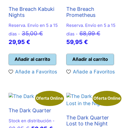
The Breach Kabuki
The Breach
Nights
Prometheus
Reserva. Envío en 5 a 15
Reserva. Envío en 5 a 15
El
El
35,00
€
68,99
€
días -
días -
El
precio
El
precio
29,95
€
59,95
€
precio
original
precio
original
actual
era:
actual
era:
Añadir al carrito
Añadir al carrito
es:
35,00 €.
es:
68,99 €.
Añade a Favoritos
Añade a Favoritos
29,95 €.
59,95 €.
Oferta Online
Oferta Online
The Dark Quarter
The Dark Quarter
Stock en distribución -
Lost to the Night