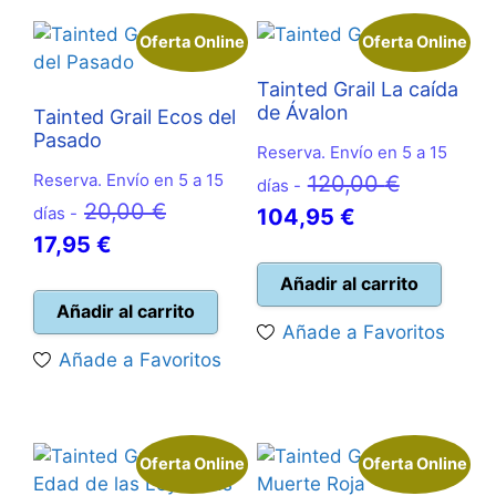
Oferta Online
Oferta Online
Tainted Grail La caída
de Ávalon
Tainted Grail Ecos del
Pasado
Reserva. Envío en 5 a 15
Reserva. Envío en 5 a 15
El
120,00
€
días -
El
20,00
€
días -
El
precio
104,95
€
El
precio
17,95
€
precio
original
precio
original
actual
era:
Añadir al carrito
actual
era:
Añadir al carrito
es:
120,00 €
Añade a Favoritos
es:
20,00 €.
104,95 €.
Añade a Favoritos
17,95 €.
Oferta Online
Oferta Online