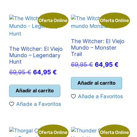
Oferta Online
Oferta Online
The Witcher: El Viejo
Mundo – Monster
The Witcher: El Viejo
Trail
Mundo – Legendary
Hunt
El
El
69,95
€
64,95
€
El
El
69,95
€
64,95
€
precio
precio
precio
precio
original
actual
Añadir al carrito
original
actual
Añadir al carrito
era:
es:
Añade a Favoritos
era:
es:
69,95 €.
64,95 
Añade a Favoritos
69,95 €.
64,95 €.
Oferta Online
Oferta Online