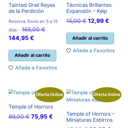
Tainted Grail Reyes
Técnicas Brillantes
de la Perdición
Expansión – Kelp
El
El
15,00
€
12,99
€
Reserva. Envío en 5 a 15
El
precio
precio
165,00
€
días -
El
precio
original
actual
144,95
€
Añadir al carrito
precio
original
era:
es:
Añade a Favoritos
actual
era:
15,00 €.
12,99 €
Añadir al carrito
es:
165,00 €.
Añade a Favoritos
144,95 €.
Oferta Online
Oferta Online
Temple of Horrors
Temple of Horrors –
El
El
89,00
€
75,95
€
Miniaturas Esbirros
precio
precio