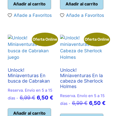
original
actual
original
actual
Añadir al carrito
Añadir al carrito
era:
es:
era:
es:
Añade a Favoritos
Añade a Favoritos
6,99 €.
6,50 €.
6,99 €.
6,50 €.
Oferta Online
Oferta Online
Unlock!
Unlock!
Miniaventuras En
Miniaventuras En la
busca de Cabrakan
cabeza de Sherlock
Holmes
Reserva. Envío en 5 a 15
Reserva. Envío en 5 a 15
El
El
6,99
€
6,50
€
días -
El
El
6,99
€
6,50
€
días -
precio
precio
precio
prec
original
actual
Añadir al carrito