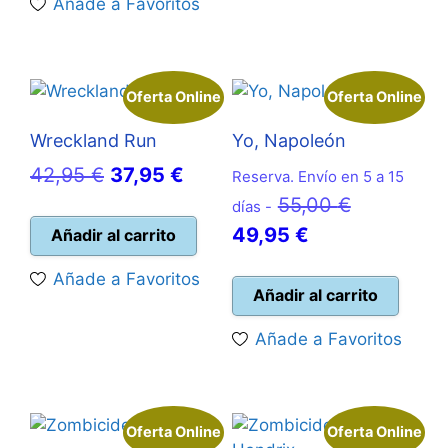
Añade a Favoritos
99,95 €.
Oferta Online
Oferta Online
Wreckland Run
Yo, Napoleón
El
El
42,95
€
37,95
€
Reserva. Envío en 5 a 15
precio
precio
El
55,00
€
días -
original
actual
El
precio
49,95
€
Añadir al carrito
era:
es:
precio
original
Añade a Favoritos
42,95 €.
37,95 €.
actual
era:
Añadir al carrito
es:
55,00 €.
Añade a Favoritos
49,95 €.
Oferta Online
Oferta Online