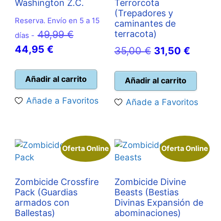
Washington Z.C.
Terrorcota
(Trepadores y
Reserva. Envío en 5 a 15
caminantes de
El
49,99
€
terracota)
días -
El
precio
44,95
€
El
El
35,00
€
31,50
€
precio
original
precio
precio
actual
era:
Añadir al carrito
original
actual
Añadir al carrito
es:
49,99 €.
era:
es:
Añade a Favoritos
Añade a Favoritos
44,95 €.
35,00 €.
31,50 
Oferta Online
Oferta Online
Zombicide Crossfire
Zombicide Divine
Pack (Guardias
Beasts (Bestias
armados con
Divinas Expansión de
Ballestas)
abominaciones)