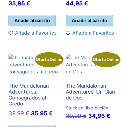
El
precio
El
precio
35,95
€
44,95
€
precio
original
precio
original
actual
era:
actual
era:
Añadir al carrito
Añadir al carrito
es:
40,00 €.
es:
49,99 €.
Añade a Favoritos
Añade a Favoritos
35,95 €.
44,95 €.
Oferta Online
Oferta Online
The Mandalorian
The Mandalorian
Adventures:
Adventures: Un Clan
Consagrados al
de Dos
Credo
Stock en distribución -
El
El
39,99
€
35,95
€
El
El
39,99
€
34,95
€
precio
precio
precio
precio