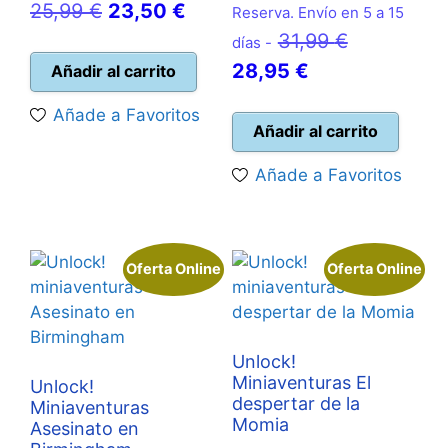
El
El
25,99
€
23,50
€
Reserva. Envío en 5 a 15
precio
precio
El
31,99
€
días -
original
actual
El
precio
28,95
€
Añadir al carrito
era:
es:
precio
original
Añade a Favoritos
25,99 €.
23,50 €.
actual
era:
Añadir al carrito
es:
31,99 €.
Añade a Favoritos
28,95 €.
Oferta Online
Oferta Online
Unlock!
Miniaventuras El
Unlock!
despertar de la
Miniaventuras
Momia
Asesinato en