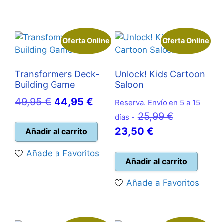
18,50 €.
16,95 €.
12,95 €.
11,95 €
Oferta Online
Oferta Online
Transformers Deck-
Unlock! Kids Cartoon
Building Game
Saloon
El
El
49,95
€
44,95
€
Reserva. Envío en 5 a 15
precio
precio
El
25,99
€
días -
original
actual
El
precio
23,50
€
Añadir al carrito
era:
es:
precio
original
Añade a Favoritos
49,95 €.
44,95 €.
actual
era:
Añadir al carrito
es:
25,99 €.
Añade a Favoritos
23,50 €.