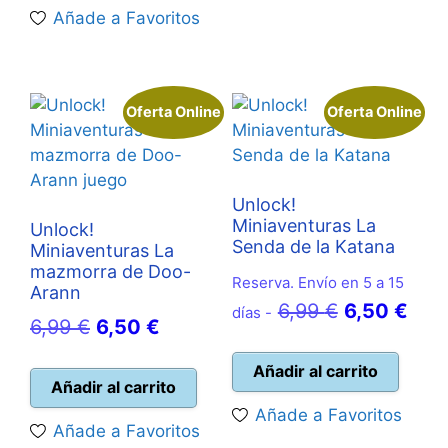
era:
es:
Añade a Favoritos
6,99 €.
6,50 €.
Oferta Online
Oferta Online
Unlock!
Miniaventuras La
Unlock!
Senda de la Katana
Miniaventuras La
mazmorra de Doo-
Reserva. Envío en 5 a 15
Arann
El
El
6,99
€
6,50
€
días -
El
El
6,99
€
6,50
€
precio
prec
precio
precio
original
actu
Añadir al carrito
original
actual
Añadir al carrito
era:
es:
era:
es:
Añade a Favoritos
6,99 €.
6,50
Añade a Favoritos
6,99 €.
6,50 €.