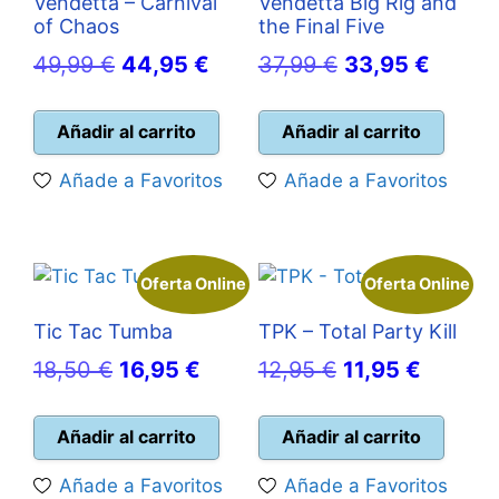
Vendetta – Carnival
Vendetta Big Rig and
of Chaos
the Final Five
El
El
El
El
49,99
€
44,95
€
37,99
€
33,95
€
precio
precio
precio
precio
original
actual
original
actual
Añadir al carrito
Añadir al carrito
era:
es:
era:
es:
Añade a Favoritos
Añade a Favoritos
49,99 €.
44,95 €.
37,99 €.
33,95 
Oferta Online
Oferta Online
Tic Tac Tumba
TPK – Total Party Kill
El
El
El
El
18,50
€
16,95
€
12,95
€
11,95
€
precio
precio
precio
precio
original
actual
original
actual
Añadir al carrito
Añadir al carrito
era:
es:
era:
es:
Añade a Favoritos
Añade a Favoritos