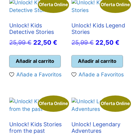
Oferta Online
Oferta Online
Unlock! Kids
Unlock! Kids Legend
Detective Stories
Stories
El
El
El
El
25,99
€
22,50
€
25,99
€
22,50
€
precio
precio
precio
precio
original
actual
original
actual
Añadir al carrito
Añadir al carrito
era:
es:
era:
es:
Añade a Favoritos
Añade a Favoritos
25,99 €.
22,50 €.
25,99 €.
22,50 
Oferta Online
Oferta Online
Unlock! Kids Stories
Unlock! Legendary
from the past
Adventures