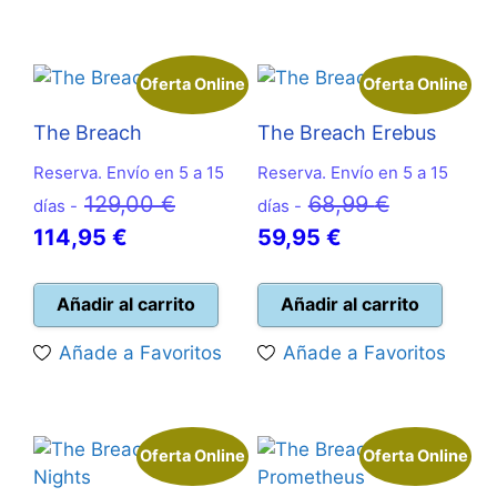
Oferta Online
Oferta Online
The Breach
The Breach Erebus
Reserva. Envío en 5 a 15
Reserva. Envío en 5 a 15
El
El
129,00
€
68,99
€
días -
días -
El
precio
El
precio
114,95
€
59,95
€
precio
original
precio
original
actual
era:
actual
era:
Añadir al carrito
Añadir al carrito
es:
129,00 €.
es:
68,99 €.
Añade a Favoritos
Añade a Favoritos
114,95 €.
59,95 €.
Oferta Online
Oferta Online