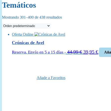
Temáticos
Mostrando 301–400 de 438 resultados
Oferta Online
Crónicas de Avel
El
El
44,99
€
39,95
€
Reserva. Envío en 5 a 15 días -
Añad
precio
precio
original
actual
era:
es:
44,99 €.
39,95 
Añade a Favoritos