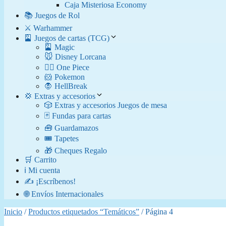
Caja Misteriosa Economy
📚 Juegos de Rol
⚔️ Warhammer
🎴 Juegos de cartas (TCG)
🎴 Magic
🐭 Disney Lorcana
🏴‍☠️ One Piece
🐹 Pokemon
🧛​ HellBreak
💢 Extras y accesorios
🎲 Extras y accesorios Juegos de mesa
🃏 Fundas para cartas
🧰 Guardamazos
🎟️ Tapetes
🎁 Cheques Regalo
🛒 Carrito
ℹ️ Mi cuenta
✍️ ¡Escríbenos!
🌐 Envíos Internacionales
Inicio
/
Productos etiquetados “Temáticos”
/ Página 4