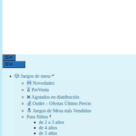
Menú
Menú
🎲 Juegos de mesa
🆕 Novedades
⏳ PreVenta
❌ Agotados en distribución
💰 Outlet – Ofertas Último Precio
🔝 Juegos de Mesa más Vendidos
Para Niños
de 2 a 3 años
de 4 años
de 5 años