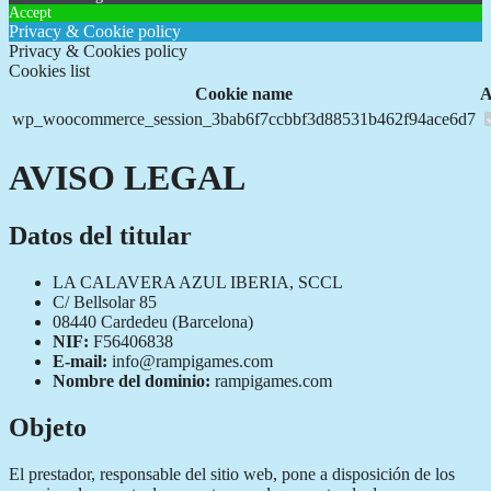
Accept
Privacy & Cookie policy
Privacy & Cookies policy
Cookies list
Cookie name
A
wp_woocommerce_session_3bab6f7ccbbf3d88531b462f94ace6d7
AVISO LEGAL
Datos del titular
LA CALAVERA AZUL IBERIA, SCCL
C/ Bellsolar 85
08440 Cardedeu (Barcelona)
NIF:
F56406838
E-mail:
info@rampigames.com
Nombre del dominio:
rampigames.com
Objeto
El prestador, responsable del sitio web, pone a disposición de los