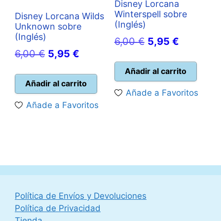
Disney Lorcana
Winterspell sobre
Disney Lorcana Wilds
(Inglés)
Unknown sobre
(Inglés)
El
El
6,00
€
5,95
€
El
El
6,00
€
5,95
€
precio
precio
precio
precio
original
actual
Añadir al carrito
original
actual
Añadir al carrito
era:
es:
Añade a Favoritos
era:
es:
6,00 €.
5,95 €.
Añade a Favoritos
6,00 €.
5,95 €.
Política de Envíos y Devoluciones
Política de Privacidad
Tienda