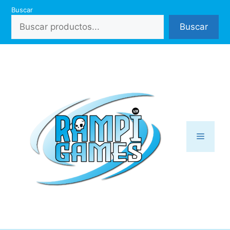
Saltar
Buscar
al
Buscar
contenido
Menú