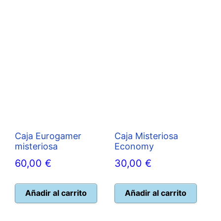
eleg
en
la
pág
de
pro
Caja Eurogamer
Caja Misteriosa
misteriosa
Economy
60,00
€
30,00
€
Añadir al carrito
Añadir al carrito