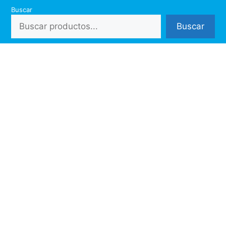
Saltar
Buscar
al
Buscar
contenido