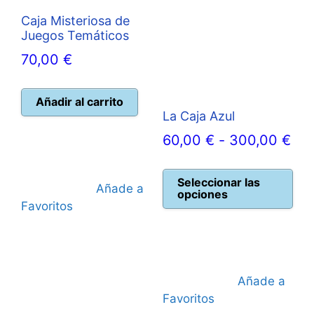
Caja Misteriosa de
Juegos Temáticos
70,00
€
Añadir al carrito
La Caja Azul
Ra
60,00
€
-
300,00
€
de
Est
pre
Seleccionar las
pro
Añade a
opciones
tie
de
Favoritos
múl
60,
var
has
Las
300
opc
Añade a
se
Favoritos
pue