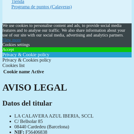
Tienda
Programa de puntos (Calaveras)
We use cookies to personalise content and ads, to provide social media
features and to analyse our traffic. We also share information about your
use of our site with our social media, advertising and analytics partners.
View more
Cookies settings
Accept
Privacy & Cookie policy
Privacy & Cookies policy
Cookies list
Cookie name
Active
AVISO LEGAL
Datos del titular
LA CALAVERA AZUL IBERIA, SCCL
C/ Bellsolar 85
08440 Cardedeu (Barcelona)
NIF:
F56406838