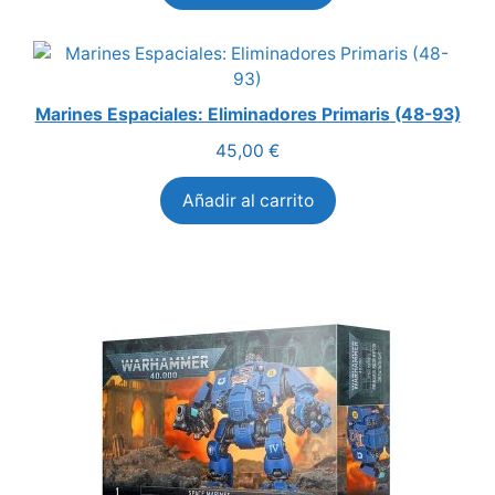
era:
es:
55,00 €.
48,00 €.
Marines Espaciales: Eliminadores Primaris (48-93)
45,00
€
Añadir al carrito