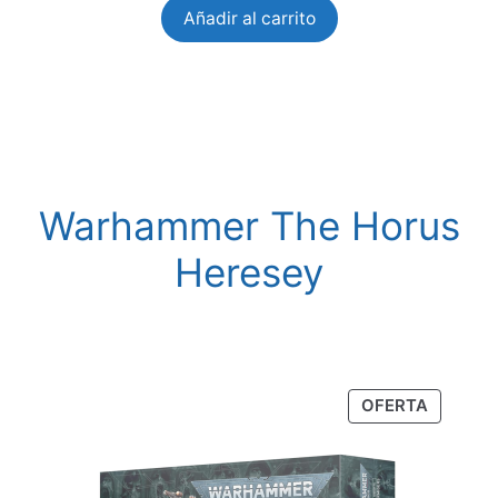
Añadir al carrito
Warhammer The Horus
Heresey
PRODU
OFERTA
EN
OFERTA