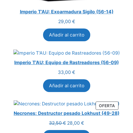
Imperio T’AU: Exoarmadura Sigilo (56-14)
29,00
€
Añadir al carrito
Imperio T’AU: Equipo de Rastreadores (56-09)
33,00
€
Añadir al carrito
PRODUC
OFERTA
EN
Necrones: Destructor pesado Lokhust (49-28)
OFERTA
El
El
32,50
€
28,00
€
precio
precio