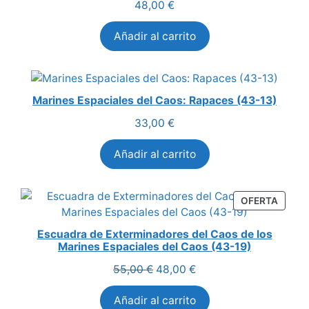
48,00
€
Añadir al carrito
Marines Espaciales del Caos: Rapaces (43-13)
33,00
€
Añadir al carrito
PROD
OFERTA
EN
OFERT
Escuadra de Exterminadores del Caos de los
Marines Espaciales del Caos (43-19)
El
El
55,00
€
48,00
€
precio
precio
Añadir al carrito
original
actual