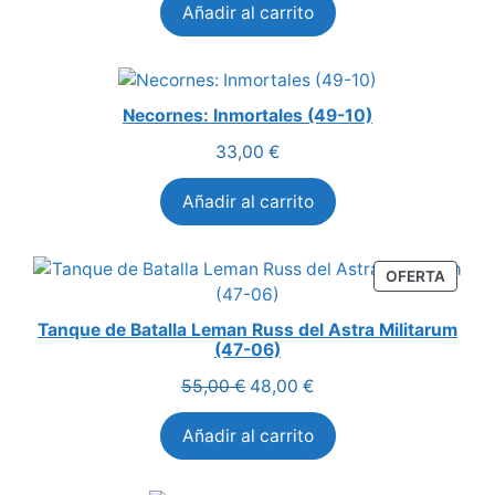
Añadir al carrito
original
actual
era:
es:
32,50 €.
28,00 €.
Necornes: Inmortales (49-10)
33,00
€
Añadir al carrito
PROD
OFERTA
EN
OFERT
Tanque de Batalla Leman Russ del Astra Militarum
(47-06)
El
El
55,00
€
48,00
€
precio
precio
Añadir al carrito
original
actual
era:
es:
55,00 €.
48,00 €.