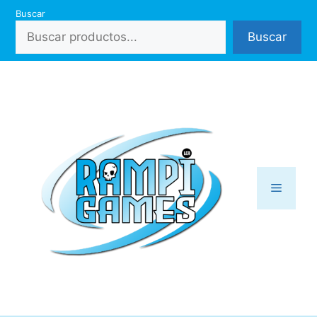
Saltar
Buscar
al
Buscar
contenido
Menú