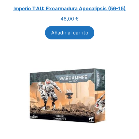
Imperio T’AU: Exoarmadura Apocalipsis (56-15)
48,00
€
Añadir al carrito