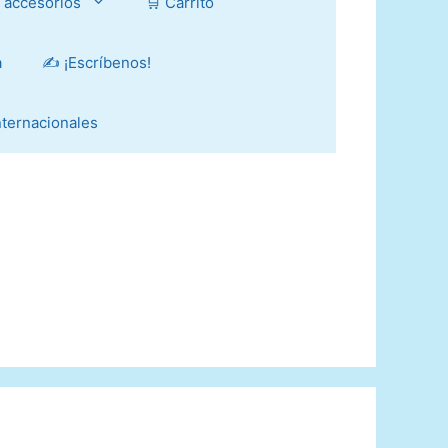
y accesorios
🛒 Carrito
a
✍️ ¡Escríbenos!
Internacionales