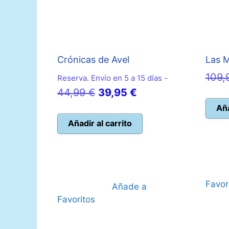
Crónicas de Avel
Las M
109,
Reserva. Envío en 5 a 15 días -
El
El
44,99
€
39,95
€
precio
precio
Aña
original
actual
Añadir al carrito
era:
es:
44,99 €.
39,95 €.
Favor
Añade a
Favoritos