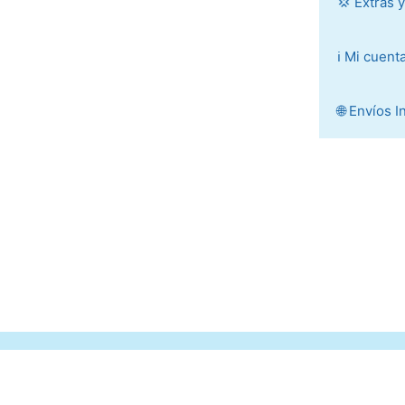
💢 Extras 
ℹ️ Mi cuent
🌐 Envíos 