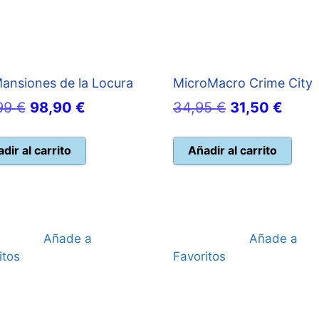
ansiones de la Locura
MicroMacro Crime City
El
El
El
El
99
€
98,90
€
34,95
€
31,50
€
precio
precio
precio
preci
original
actual
original
actua
dir al carrito
Añadir al carrito
era:
es:
era:
es:
109,99 €.
98,90 €.
34,95 €.
31,50
Añade a
Añade a
itos
Favoritos