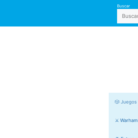
Buscar
🎲 Juegos
⚔️ Warha