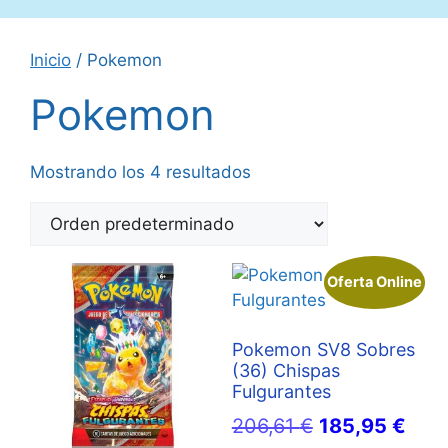
Inicio
/ Pokemon
Pokemon
Mostrando los 4 resultados
Oferta Online
Pokemon SV8 Sobres
(36) Chispas
Fulgurantes
El
El
206,61
€
185,95
€