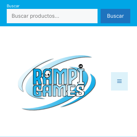
Saltar
Buscar
al
Buscar
contenido
Menú