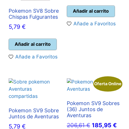
precio
prec
original
actu
Pokemon SV8 Sobre
Añadir al carrito
Chispas Fulgurantes
era:
es:
Añade a Favoritos
5,79
€
206,61 €.
185,
Añadir al carrito
Añade a Favoritos
Oferta Online
Pokemon SV9 Sobres
(36) Juntos de
Pokemon SV9 Sobre
Aventuras
Juntos de Aventuras
El
El
206,61
€
185,95
€
5,79
€