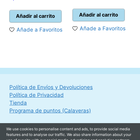
precio
prec
original
actu
Añadir al carrito
Añadir al carrito
era:
es:
Añade a Favoritos
Añade a Favoritos
206,61 €.
185,
Política de Envíos y Devoluciones
Política de Privacidad
Tienda
Programa de puntos (Calaveras)
We use cookies to personalise content and ads, to provide social media
features and to analyse our traffic. We also share information about your