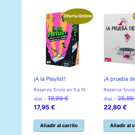
Oferta Online
¡A la Playlist!
¡A prueba de
Reserva. Envío en 5 a 15
Reserva. Envío
El
19,99
€
25,9
días -
días -
El
precio
El
17,95
€
22,80
€
precio
original
pr
actual
era:
ac
Añadir al carrito
Añadir al c
es:
19,99 €.
es