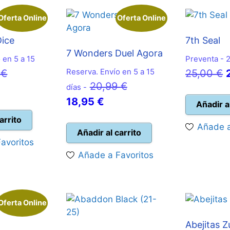
Oferta Online
Oferta Online
Dice
7th Seal
7 Wonders Duel Agora
 en 5 a 15
Preventa - 
El
Reserva. Envío en 5 a 15
E
9
€
25,00
€
El
20,99
€
precio
días -
El
precio
18,95
€
ecio
original
o
Añadir a
precio
original
ual
era:
arrito
Añade a
actual
era:
Añadir al carrito
29,99 €.
avoritos
es:
20,99 €.
,95 €.
Añade a Favoritos
18,95 €.
Oferta Online
Abejitas 