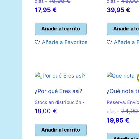
El
19,99
€
45,0
días -
días -
El
precio
El
17,95
€
39,95
€
precio
original
pr
actual
era:
act
Añadir al carrito
Añadir al c
es:
19,99 €.
es:
Añade a Favoritos
Añade a F
17,95 €.
39
¿Por qué Eres así?
¿Qué nota t
Stock en distribución -
Reserva. Envío
18,00
€
24,9
días -
El
19,95
€
pre
Añadir al carrito
act
Añadir al c