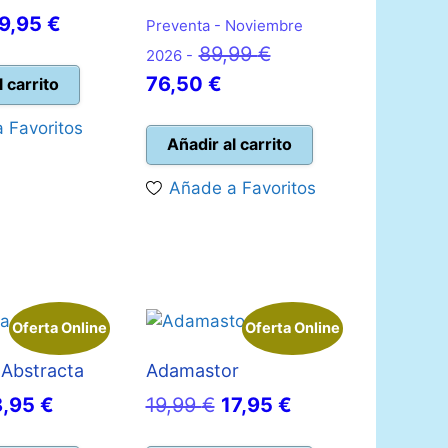
l
El
9,95
€
Preventa - Noviembre
recio
precio
El
89,99
€
2026 -
riginal
actual
El
precio
76,50
€
l carrito
ra:
es:
precio
original
 Favoritos
1,95 €.
19,95 €.
actual
era:
Añadir al carrito
es:
89,99 €.
Añade a Favoritos
76,50 €.
Oferta Online
Oferta Online
Abstracta
Adamastor
l
El
El
El
8,95
€
19,99
€
17,95
€
recio
precio
precio
precio