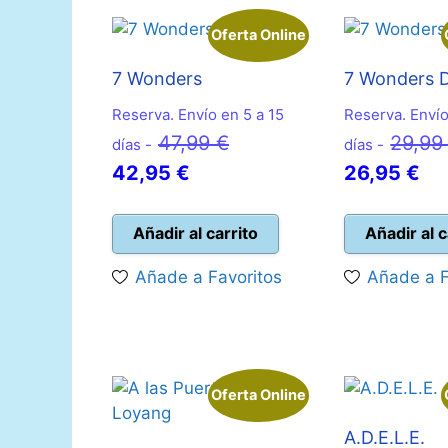
Oferta Online
7 Wonders
7 Wonders 
Reserva. Envío en 5 a 15
Reserva. Envío
El
47,99
€
29,9
días -
días -
El
precio
El
42,95
€
26,95
€
precio
original
pr
actual
era:
act
Añadir al carrito
Añadir al c
es:
47,99 €.
es:
Añade a Favoritos
Añade a F
42,95 €.
26
Oferta Online
A.D.E.L.E.