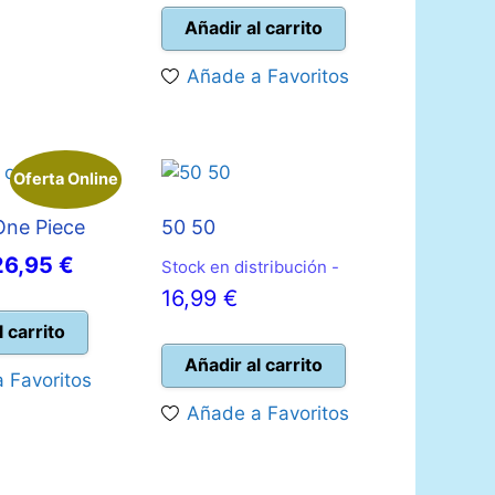
actual
era:
Añadir al carrito
es:
25,00 €.
Añade a Favoritos
22,50 €.
Oferta Online
One Piece
50 50
l
El
26,95
€
Stock en distribución -
recio
precio
16,99
€
riginal
actual
l carrito
ra:
es:
Añadir al carrito
 Favoritos
9,99 €.
26,95 €.
Añade a Favoritos