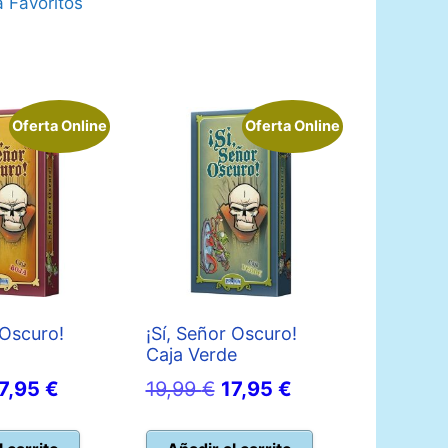
 Favoritos
Oferta Online
Oferta Online
 Oscuro!
¡Sí, Señor Oscuro!
Caja Verde
l
El
El
El
7,95
€
19,99
€
17,95
€
recio
precio
precio
precio