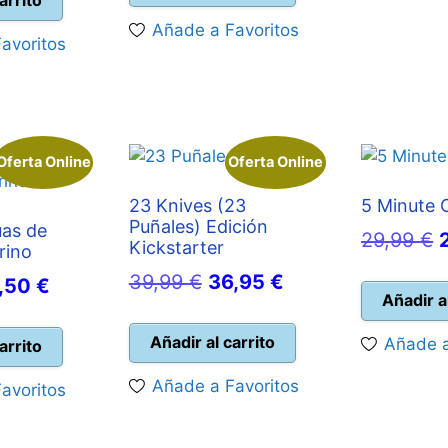
era:
es:
24,99 €.
Añade a Favoritos
40,00 €.
35,95 €.
avoritos
95 €.
Oferta Online
Oferta Online
23 Knives (23
5 Minute 
Puñales) Edición
uas de
E
29,99
€
Kickstarter
rino
p
El
El
39,99
€
36,95
€
El
1,50
€
o
Añadir a
precio
precio
ecio
precio
e
original
actual
Añadir al carrito
iginal
actual
Añade a
arrito
2
era:
es:
a:
es:
Añade a Favoritos
avoritos
39,99 €.
36,95 €.
,00 €.
21,50 €.