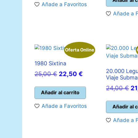
Añade a Favoritos
es:
Añade a F
19,
Oferta Online
1980 Sixtina
20.000 Leg
El
El
25,00
€
22,50
€
Viaje Subma
precio
precio
El
24,00
€
2
original
actual
Añadir al carrito
pr
era:
es:
or
Añade a Favoritos
Añadir al c
25,00 €.
22,50 €.
er
Añade a F
24