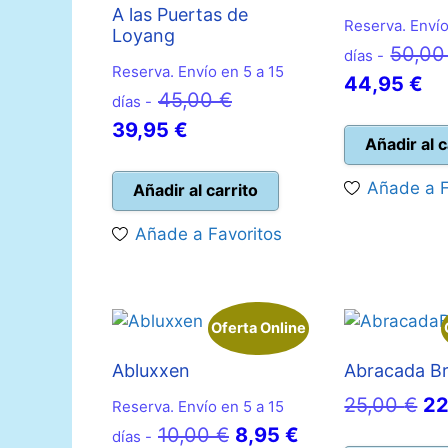
A las Puertas de
Reserva. Envío
Loyang
50,0
días -
Reserva. Envío en 5 a 15
El
44,95
€
El
45,00
€
días -
pr
El
precio
39,95
€
ac
Añadir al c
precio
original
es
actual
era:
Añade a F
Añadir al carrito
44
es:
45,00 €.
Añade a Favoritos
39,95 €.
Oferta Online
Abluxxen
Abracada B
El
25,00
€
2
Reserva. Envío en 5 a 15
El
El
pr
10,00
€
8,95
€
días -