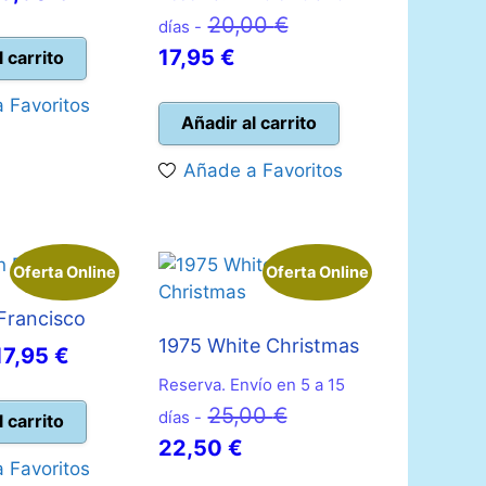
recio
precio
El
20,00
€
días -
riginal
actual
El
precio
17,95
€
l carrito
ra:
es:
precio
original
 Favoritos
5,00 €.
13,50 €.
actual
era:
Añadir al carrito
es:
20,00 €.
Añade a Favoritos
17,95 €.
Oferta Online
Oferta Online
Francisco
1975 White Christmas
El
El
17,95
€
precio
precio
Reserva. Envío en 5 a 15
El
25,00
€
original
actual
días -
l carrito
El
precio
22,50
€
era:
es:
 Favoritos
precio
original
20,00 €.
17,95 €.