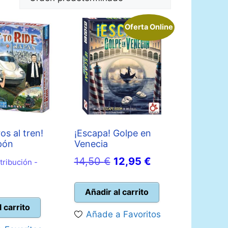
Oferta Online
os al tren!
¡Escapa! Golpe en
apón
Venecia
El
El
14,50
€
12,95
€
tribución -
precio
precio
original
actual
Añadir al carrito
era:
es:
l carrito
Añade a Favoritos
14,50 €.
12,95 €.