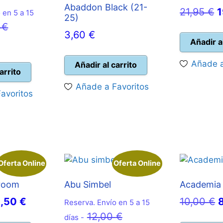
Abaddon Black (21-
E
21,95
€
1
 en 5 a 15
25)
El
p
0
€
3,60
€
precio
o
Añadir a
ecio
original
e
Añade a
Añadir al carrito
tual
era:
2
arrito
:
50,00 €.
Añade a Favoritos
avoritos
,95 €.
Oferta Online
Oferta Online
room
Abu Simbel
Academia 
El
E
2,50
€
10,00
€
Reserva. Envío en 5 a 15
ecio
precio
El
p
12,00
€
días -