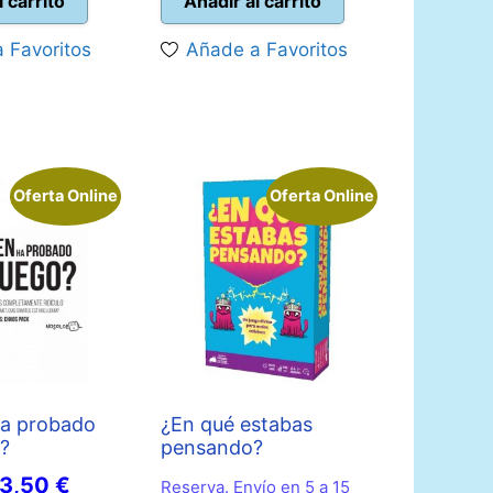
riginal
actual
original
actual
l carrito
Añadir al carrito
ra:
es:
era:
es:
 Favoritos
Añade a Favoritos
9,99 €.
17,95 €.
19,99 €.
17,95 €.
Oferta Online
Oferta Online
ha probado
¿En qué estabas
o?
pensando?
l
El
13,50
€
Reserva. Envío en 5 a 15