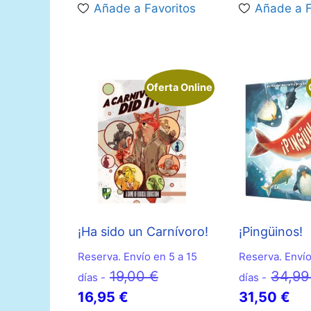
Añade a Favoritos
Añade a F
17,95 €.
22
Oferta Online
¡Ha sido un Carnívoro!
¡Pingüinos!
Reserva. Envío en 5 a 15
Reserva. Envío
El
19,00
€
34,9
días -
días -
El
precio
El
16,95
€
31,50
€