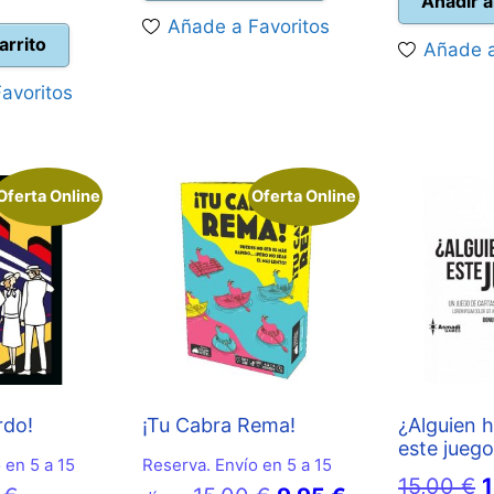
o
Añadir a
cio
original
era:
es:
Añade a Favoritos
e
ual
era:
17,99 €.
15,95 €.
arrito
Añade a
1
34,99 €.
avoritos
50 €.
Oferta Online
Oferta Online
rdo!
¡Tu Cabra Rema!
¿Alguien 
este jueg
 en 5 a 15
Reserva. Envío en 5 a 15
E
15,00
€