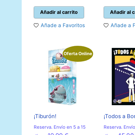
precio
original
pre
actual
era:
act
Añadir al carrito
Añadir al c
es:
19,00 €.
es:
Añade a Favoritos
Añade a F
16,95 €.
31,
Oferta Online
¡Tiburón!
¡Todos a Bo
Reserva. Envío en 5 a 15
Reserva. Envío