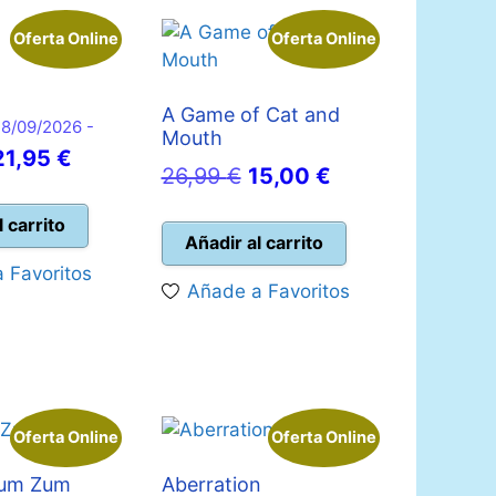
Oferta Online
Oferta Online
A Game of Cat and
28/09/2026 -
Mouth
l
El
21,95
€
El
El
26,99
€
15,00
€
precio
precio
precio
precio
riginal
actual
l carrito
original
actual
Añadir al carrito
era:
es:
era:
es:
 Favoritos
25,00 €.
21,95 €.
Añade a Favoritos
26,99 €.
15,00 €.
Oferta Online
Oferta Online
Zum Zum
Aberration