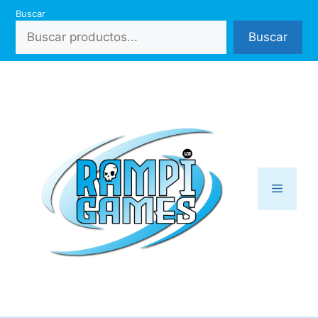
Saltar
Buscar
al
Buscar
contenido
Menú