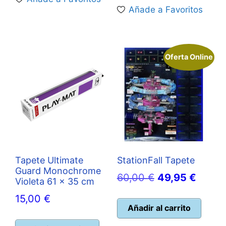
Añade a Favoritos
Oferta Online
Tapete Ultimate
StationFall Tapete
Guard Monochrome
El
El
60,00
€
49,95
€
Violeta 61 x 35 cm
precio
precio
15,00
€
original
actual
Añadir al carrito
era:
es: