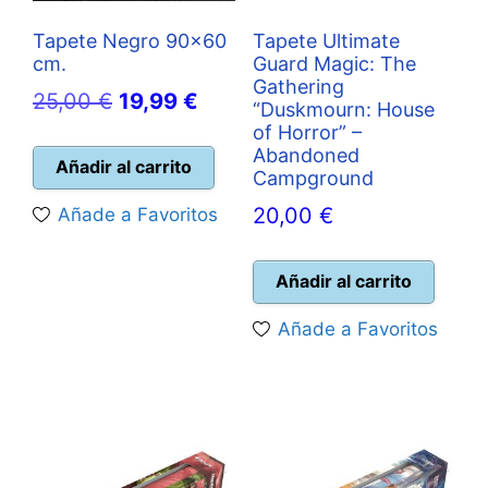
Tapete Negro 90×60
Tapete Ultimate
cm.
Guard Magic: The
Gathering
El
El
25,00
€
19,99
€
“Duskmourn: House
precio
precio
of Horror” –
Abandoned
original
actual
Añadir al carrito
Campground
era:
es:
20,00
€
Añade a Favoritos
25,00 €.
19,99 €.
Añadir al carrito
Añade a Favoritos