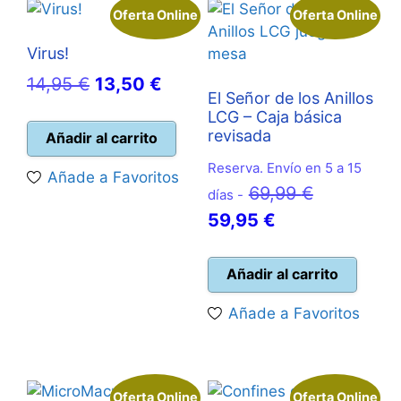
Oferta Online
Oferta Online
Virus!
El
El
14,95
€
13,50
€
El Señor de los Anillos
precio
precio
LCG – Caja básica
original
actual
revisada
Añadir al carrito
era:
es:
Reserva. Envío en 5 a 15
Añade a Favoritos
14,95 €.
13,50 €.
El
69,99
€
días -
El
precio
59,95
€
precio
original
actual
era:
Añadir al carrito
es:
69,99 €.
Añade a Favoritos
59,95 €.
Oferta Online
Oferta Online