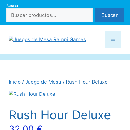
Saltar
Buscar
al
Buscar
contenido
Menú
Inicio
/
Juego de Mesa
/ Rush Hour Deluxe
Rush Hour Deluxe
32,00
€