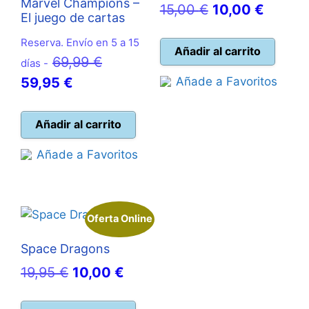
Marvel Champions –
El
El
15,00
€
10,00
€
El juego de cartas
precio
precio
Reserva. Envío en 5 a 15
original
actual
Añadir al carrito
El
69,99
€
días -
era:
es:
El
precio
59,95
€
Añade a Favoritos
15,00 €.
10,00 
precio
original
actual
era:
Añadir al carrito
es:
69,99 €.
Añade a Favoritos
59,95 €.
Oferta Online
Space Dragons
El
El
19,95
€
10,00
€
precio
precio