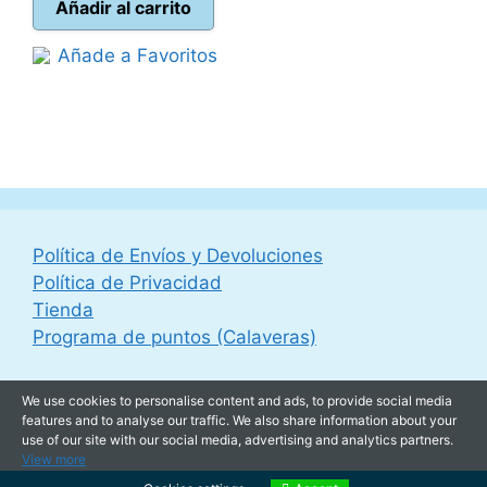
original
actual
Añadir al carrito
era:
es:
Añade a Favoritos
19,95 €.
10,00 €.
Política de Envíos y Devoluciones
Política de Privacidad
Tienda
Programa de puntos (Calaveras)
We use cookies to personalise content and ads, to provide social media
features and to analyse our traffic. We also share information about your
use of our site with our social media, advertising and analytics partners.
View more