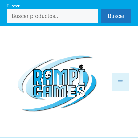
Saltar
Buscar
al
Buscar
contenido
Menú