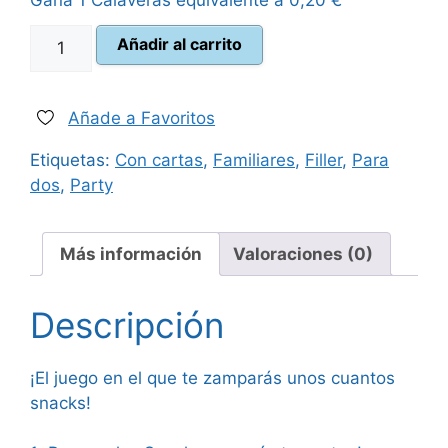
Gana 1 Calaveras equivalente a
0,20
€
era:
es:
Snack
Añadir al carrito
12,99 €.
11,95 €.
Monster
cantidad
Añade a Favoritos
Etiquetas:
Con cartas
,
Familiares
,
Filler
,
Para
dos
,
Party
Más información
Valoraciones (0)
Descripción
¡El juego en el que te zamparás unos cuantos
snacks!