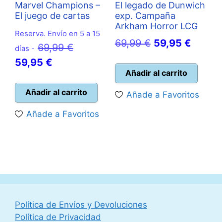
Marvel Champions –
El legado de Dunwich
El juego de cartas
exp. Campaña
Arkham Horror LCG
Reserva. Envío en 5 a 15
El
El
69,99
€
59,95
€
El
69,99
€
días -
precio
precio
El
precio
59,95
€
original
actual
Añadir al carrito
precio
original
era:
es:
actual
era:
Añadir al carrito
Añade a Favoritos
69,99 €.
59,95 
es:
69,99 €.
Añade a Favoritos
59,95 €.
Política de Envíos y Devoluciones
Política de Privacidad