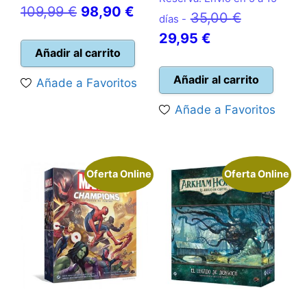
El
El
109,99
€
98,90
€
El
35,00
€
días -
precio
precio
El
precio
29,95
€
original
actual
Añadir al carrito
precio
original
era:
es:
actual
era:
Añadir al carrito
Añade a Favoritos
109,99 €.
98,90 €.
es:
35,00 €.
Añade a Favoritos
29,95 €.
Oferta Online
Oferta Online