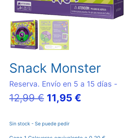
Snack Monster
Reserva. Envío en 5 a 15 días -
El
El
12,99
€
11,95
€
precio
precio
Sin stock - Se puede pedir
original
actual