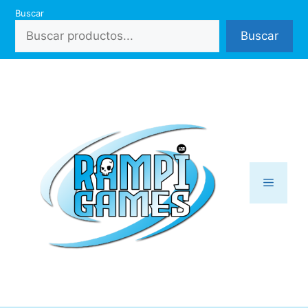
Saltar
Buscar
al
Buscar
contenido
Menú