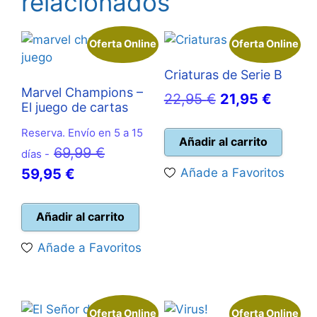
relacionados
Oferta Online
Oferta Online
Criaturas de Serie B
Marvel Champions –
El
El
22,95
€
21,95
€
El juego de cartas
precio
precio
Reserva. Envío en 5 a 15
original
actual
Añadir al carrito
El
69,99
€
días -
era:
es:
El
precio
59,95
€
Añade a Favoritos
22,95 €.
21,95 
precio
original
actual
era:
Añadir al carrito
es:
69,99 €.
Añade a Favoritos
59,95 €.
Oferta Online
Oferta Online