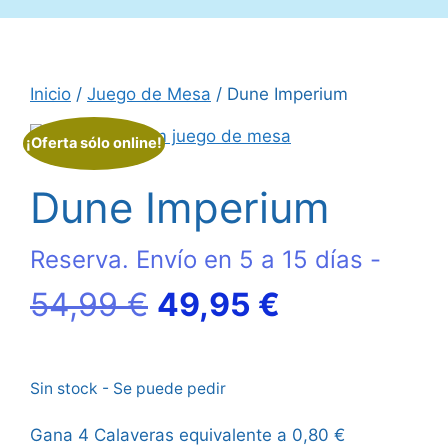
Inicio
/
Juego de Mesa
/ Dune Imperium
¡Oferta sólo online!
Dune Imperium
Reserva. Envío en 5 a 15 días -
El
El
54,99
€
49,95
€
precio
precio
Sin stock - Se puede pedir
original
actual
Gana 4 Calaveras equivalente a
0,80
€
era:
es: