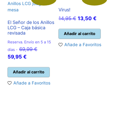
Virus!
El
El
14,95
€
13,50
€
El Señor de los Anillos
precio
precio
LCG – Caja básica
revisada
original
actual
Añadir al carrito
era:
es:
Reserva. Envío en 5 a 15
Añade a Favoritos
14,95 €.
13,50 
El
69,99
€
días -
El
precio
59,95
€
precio
original
actual
era:
Añadir al carrito
es:
69,99 €.
Añade a Favoritos
59,95 €.