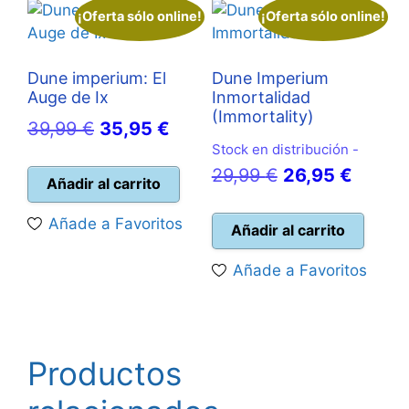
¡Oferta sólo online!
¡Oferta sólo online!
Dune imperium: El
Dune Imperium
Auge de Ix
Inmortalidad
(Immortality)
El
El
39,99
€
35,95
€
Stock en distribución -
precio
precio
El
El
29,99
€
26,95
€
original
actual
Añadir al carrito
precio
precio
era:
es:
Añade a Favoritos
original
actual
Añadir al carrito
39,99 €.
35,95 €.
era:
es:
Añade a Favoritos
29,99 €.
26,95 
Productos