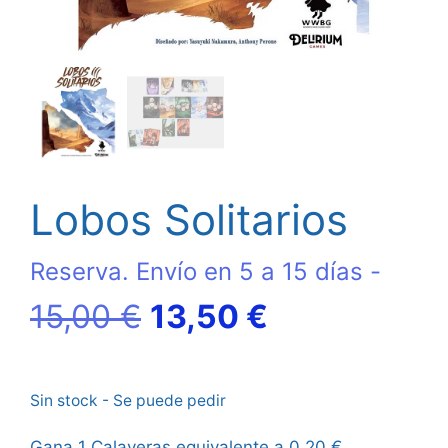
Lobos Solitarios
Reserva. Envío en 5 a 15 días -
El
El
15,00
€
13,50
€
precio
precio
Sin stock - Se puede pedir
original
actual
Gana 1 Calaveras equivalente a
0,20
€