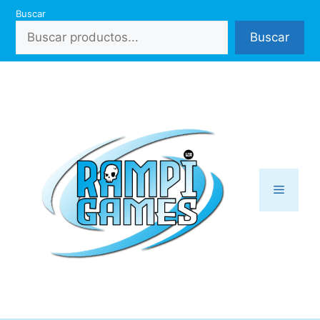
Saltar
Buscar
al
Buscar
contenido
Menú