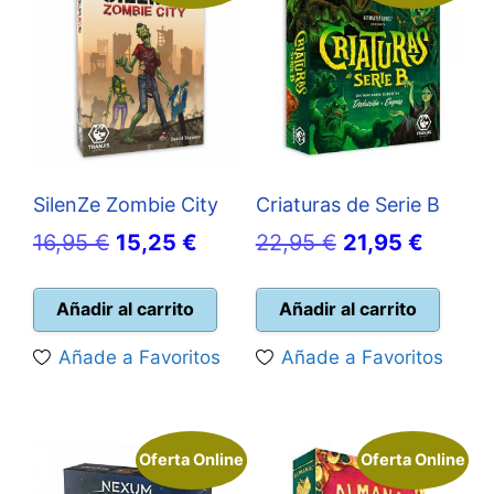
SilenZe Zombie City
Criaturas de Serie B
El
El
El
El
16,95
€
15,25
€
22,95
€
21,95
€
precio
precio
precio
precio
original
actual
original
actual
Añadir al carrito
Añadir al carrito
era:
es:
era:
es:
Añade a Favoritos
Añade a Favoritos
16,95 €.
15,25 €.
22,95 €.
21,95 
Oferta Online
Oferta Online