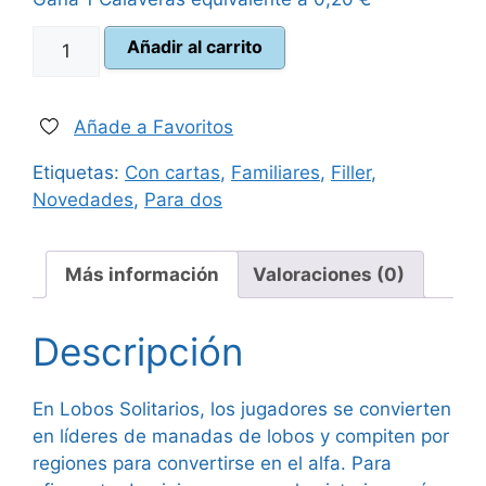
era:
es:
Lobos
Añadir al carrito
15,00 €.
13,50 €.
Solitarios
cantidad
Añade a Favoritos
Etiquetas:
Con cartas
,
Familiares
,
Filler
,
Novedades
,
Para dos
Más información
Valoraciones (0)
Descripción
En Lobos Solitarios, los jugadores se convierten
en líderes de manadas de lobos y compiten por
regiones para convertirse en el alfa. Para