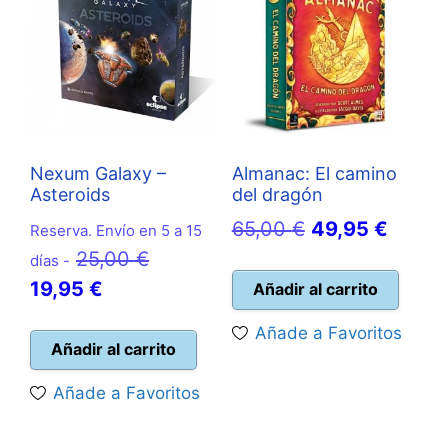
Nexum Galaxy –
Almanac: El camino
Asteroids
del dragón
El
El
65,00
€
49,95
€
Reserva. Envío en 5 a 15
El
precio
precio
25,00
€
días -
El
precio
original
actual
19,95
€
Añadir al carrito
precio
original
era:
es:
Añade a Favoritos
actual
era:
65,00 €.
49,95 
Añadir al carrito
es:
25,00 €.
Añade a Favoritos
19,95 €.