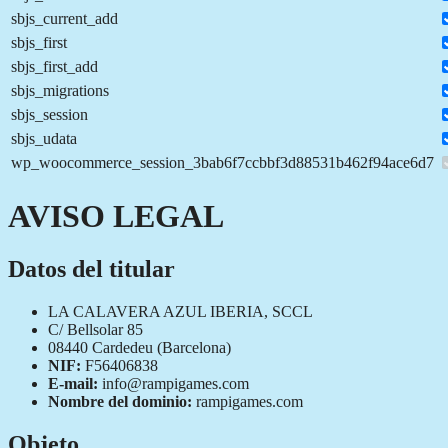
sbjs_current_add
sbjs_first
sbjs_first_add
sbjs_migrations
sbjs_session
sbjs_udata
wp_woocommerce_session_3bab6f7ccbbf3d88531b462f94ace6d7
AVISO LEGAL
Datos del titular
LA CALAVERA AZUL IBERIA, SCCL
C/ Bellsolar 85
08440 Cardedeu (Barcelona)
NIF:
F56406838
E-mail:
info@rampigames.com
Nombre del dominio:
rampigames.com
Objeto