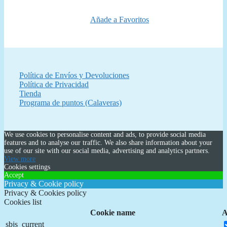
era:
es:
24,99 €.
22,50 €.
Añade a Favoritos
Política de Envíos y Devoluciones
Política de Privacidad
Tienda
Programa de puntos (Calaveras)
We use cookies to personalise content and ads, to provide social media
features and to analyse our traffic. We also share information about your
use of our site with our social media, advertising and analytics partners.
View more
Cookies settings
Accept
Privacy & Cookie policy
Privacy & Cookies policy
Cookies list
Cookie name
A
sbjs_current