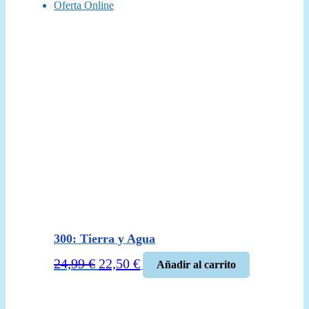
Oferta Online
300: Tierra y Agua
El
El
24,99
€
22,50
€
Añadir al carrito
precio
precio
original
actual