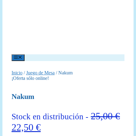
Menú
Inicio
/
Juego de Mesa
/ Nakum
¡Oferta sólo online!
Nakum
25,00
€
Stock en distribución -
El
El
22,50
€