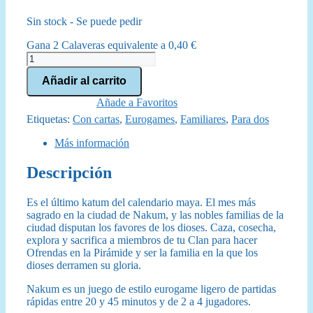
precio
precio
Sin stock - Se puede pedir
original
actual
Gana 2 Calaveras equivalente a
0,40
€
era:
es:
Nakum
cantidad
25,00 €.
22,50 €.
Añadir al carrito
Añade a Favoritos
Etiquetas:
Con cartas
,
Eurogames
,
Familiares
,
Para dos
Más información
Descripción
Es el último katum del calendario maya. El mes más
sagrado en la ciudad de Nakum, y las nobles familias de la
ciudad disputan los favores de los dioses. Caza, cosecha,
explora y sacrifica a miembros de tu Clan para hacer
Ofrendas en la Pirámide y ser la familia en la que los
dioses derramen su gloria.
Nakum es un juego de estilo eurogame ligero de partidas
rápidas entre 20 y 45 minutos y de 2 a 4 jugadores.