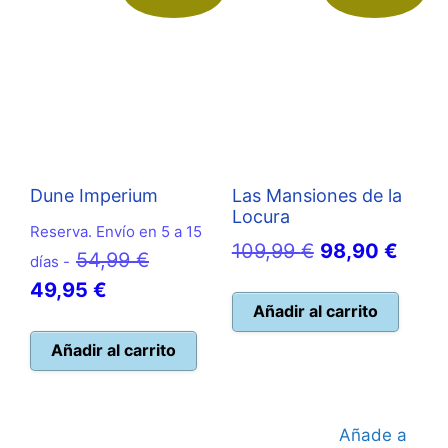
Dune Imperium
Las Mansiones de la
Locura
Reserva. Envío en 5 a 15
El
El
109,99
€
98,90
€
El
54,99
€
días -
precio
preci
El
precio
49,95
€
original
actua
Añadir al carrito
precio
original
era:
es:
actual
era:
Añadir al carrito
109,99 €.
98,90
es:
54,99 €.
49,95 €.
Añade a