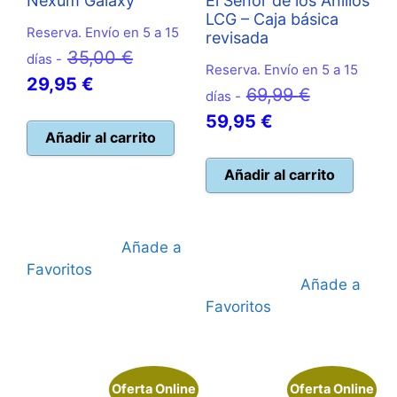
Nexum Galaxy
El Señor de los Anillos
LCG – Caja básica
Reserva. Envío en 5 a 15
revisada
El
35,00
€
días -
Reserva. Envío en 5 a 15
El
precio
29,95
€
El
69,99
€
días -
precio
original
El
precio
59,95
€
actual
era:
Añadir al carrito
precio
original
es:
35,00 €.
actual
era:
Añadir al carrito
29,95 €.
es:
69,99 €.
59,95 €.
Añade a
Favoritos
Añade a
Favoritos
Oferta Online
Oferta Online