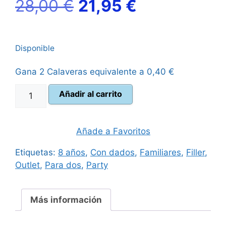
El
El
28,00
€
21,95
€
precio
precio
Disponible
original
actual
Gana 2 Calaveras equivalente a
0,40
€
era:
es:
Strike
Añadir al carrito
28,00 €.
21,95 €.
-
El
Juego
Añade a Favoritos
de
Etiquetas:
8 años
,
Con dados
,
Familiares
,
Filler
,
dados
Outlet
,
Para dos
,
Party
cantidad
Más información