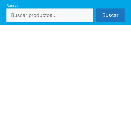
Saltar
Buscar
al
Buscar
contenido