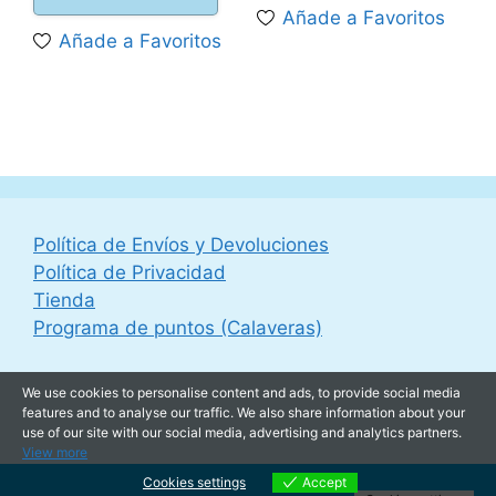
es:
54,99 €.
Añade a Favoritos
es:
69,99 €.
49,95 €.
Añade a Favoritos
59,95 €.
Política de Envíos y Devoluciones
Política de Privacidad
Tienda
Programa de puntos (Calaveras)
We use cookies to personalise content and ads, to provide social media
features and to analyse our traffic. We also share information about your
use of our site with our social media, advertising and analytics partners.
View more
Cookies settings
Accept