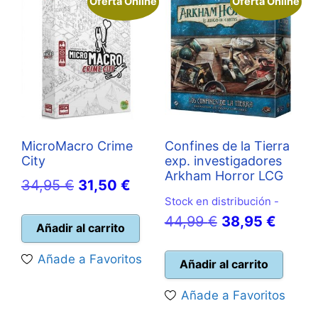
Oferta Online
Oferta Online
MicroMacro Crime
Confines de la Tierra
City
exp. investigadores
Arkham Horror LCG
El
El
34,95
€
31,50
€
Stock en distribución -
precio
precio
El
El
44,99
€
38,95
€
original
actual
Añadir al carrito
precio
precio
era:
es:
Añade a Favoritos
original
actual
Añadir al carrito
34,95 €.
31,50 €.
era:
es:
Añade a Favoritos
44,99 €.
38,95 