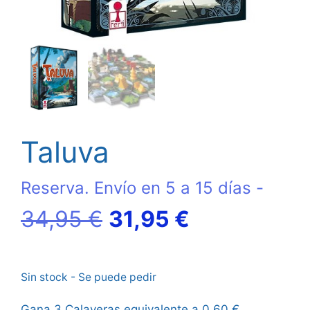
Taluva
Reserva. Envío en 5 a 15 días -
El
El
34,95
€
31,95
€
precio
precio
Sin stock - Se puede pedir
original
actual
Gana 3 Calaveras equivalente a
0,60
€