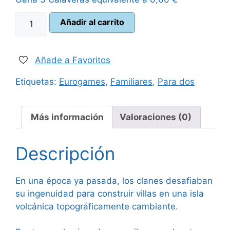
era:
es:
Taluva
Añadir al carrito
34,95 €.
31,95 €.
cantidad
Añade a Favoritos
Etiquetas:
Eurogames
,
Familiares
,
Para dos
Más información
Valoraciones (0)
Descripción
En una época ya pasada, los clanes desafiaban
su ingenuidad para construir villas en una isla
volcánica topográficamente cambiante.