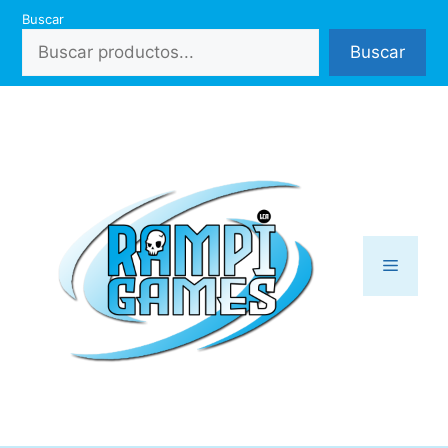
Saltar
Buscar
al
Buscar
contenido
Menú